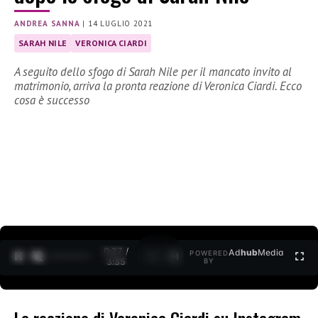
ANDREA SANNA
|
14 LUGLIO 2021
SARAH NILE
VERONICA CIARDI
A seguito dello sfogo di Sarah Nile per il mancato invito al
matrimonio, arriva la pronta reazione di Veronica Ciardi. Ecco
cosa è successo
0:27 /
Ad
hub
Media
POWERED
1
/
2
3:35
BY