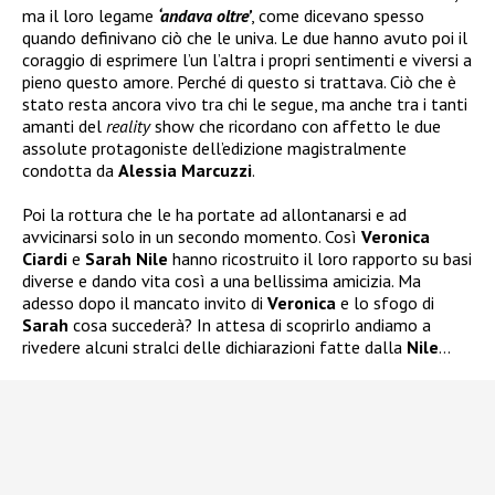
ma il loro legame
‘andava oltre’
, come dicevano spesso
quando definivano ciò che le univa. Le due hanno avuto poi il
coraggio di esprimere l’un l’altra i propri sentimenti e viversi a
pieno questo amore. Perché di questo si trattava. Ciò che è
stato resta ancora vivo tra chi le segue, ma anche tra i tanti
amanti del
reality
show che ricordano con affetto le due
assolute protagoniste dell’edizione magistralmente
condotta da
Alessia Marcuzzi
.
Poi la rottura che le ha portate ad allontanarsi e ad
avvicinarsi solo in un secondo momento. Così
Veronica
Ciardi
e
Sarah Nile
hanno ricostruito il loro rapporto su basi
diverse e dando vita così a una bellissima amicizia. Ma
adesso dopo il mancato invito di
Veronica
e lo sfogo di
Sarah
cosa succederà? In attesa di scoprirlo andiamo a
rivedere alcuni stralci delle dichiarazioni fatte dalla
Nile
…