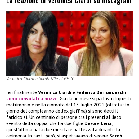
La reazione di Veronica Ciardi su Instagram
Veronica Ciardi e Sarah Nile al GF 10
Ieri finalmente
Veronica Ciardi
e
Federico Bernardeschi
sono convolati a nozze
. Già da un mese si parlava di questo
matrimonio e nella giornata del 13 luglio 2021 (oltretutto
giorno del compleanno dell’ex gieffina) si sono detti il
fatidico sì. Un centinaio di persone tra i presenti al lieto
evento della coppia, che ha due figlie
Deva
e
Lena
,
quest’ultima nata due mesi fa e battezzata durante la
cerimonia. In tanti, però, si aspettavano di vedere
Sarah