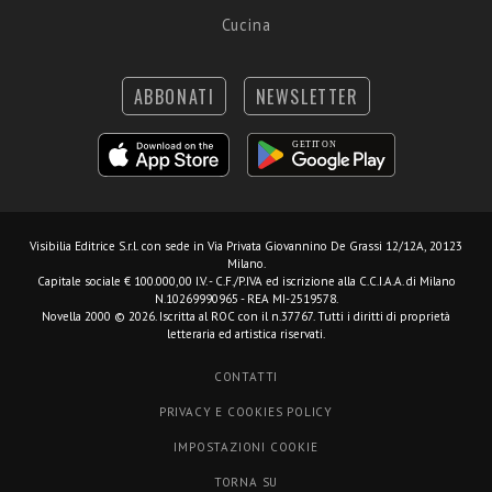
Cucina
ABBONATI
NEWSLETTER
Visibilia Editrice S.r.l.
con sede in Via Privata Giovannino De Grassi 12/12A, 20123
Milano.
Capitale sociale € 100.000,00 I.V. - C.F./P.IVA ed iscrizione alla C.C.I.A.A. di Milano
N.10269990965 - REA MI-2519578.
Novella 2000 © 2026. Iscritta al ROC con il n.37767. Tutti i diritti di proprietà
letteraria ed artistica riservati.
CONTATTI
PRIVACY E COOKIES POLICY
IMPOSTAZIONI COOKIE
TORNA SU