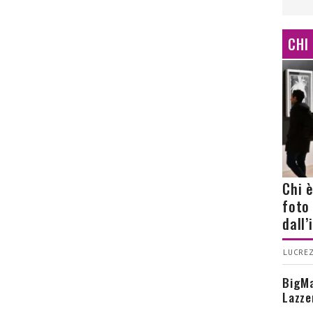
CHI
Chi 
foto
dall
LUCREZ
BigMa
Lazze