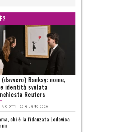
 È?
è (davvero) Banksy: nome,
 e identità svelata
’inchiesta Reuters
IA CIOTTI | 13 GIUGNO 2026
ma, chi è la fidanzata Lodovica
rini