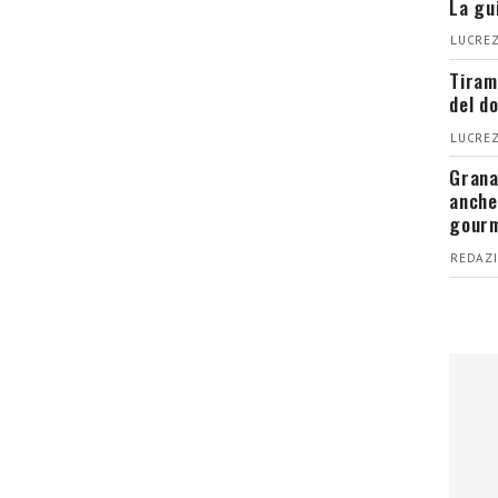
La gu
LUCREZ
Tiram
del d
LUCREZ
Grana
anche
gour
REDAZI