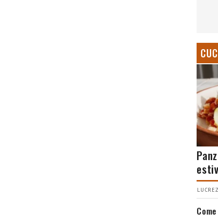
CUC
Panz
esti
LUCREZ
Come 