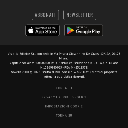
ABBONATI
NEWSLETTER
Visibilia Editrice S.r.l.
con sede in Via Privata Giovannino De Grassi 12/12A, 20123
Milano.
Capitale sociale € 100.000,00 I.V. - C.F./P.IVA ed iscrizione alla C.C.I.A.A. di Milano
N.10269990965 - REA MI-2519578.
Novella 2000 © 2026. Iscritta al ROC con il n.37767. Tutti i diritti di proprietà
letteraria ed artistica riservati.
CONTATTI
PRIVACY E COOKIES POLICY
IMPOSTAZIONI COOKIE
TORNA SU