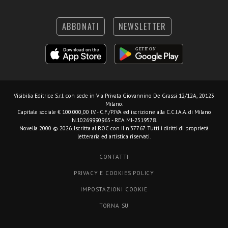
ABBONATI
NEWSLETTER
Visibilia Editrice S.r.l.
con sede in Via Privata Giovannino De Grassi 12/12A, 20123
Milano.
Capitale sociale € 100.000,00 I.V. - C.F./P.IVA ed iscrizione alla C.C.I.A.A. di Milano
N.10269990965 - REA MI-2519578.
Novella 2000 © 2026. Iscritta al ROC con il n.37767. Tutti i diritti di proprietà
letteraria ed artistica riservati.
CONTATTI
PRIVACY E COOKIES POLICY
IMPOSTAZIONI COOKIE
TORNA SU