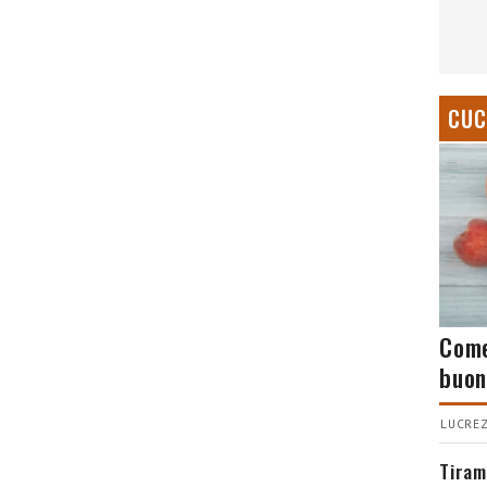
CUC
Come
buon
LUCREZ
Tiram