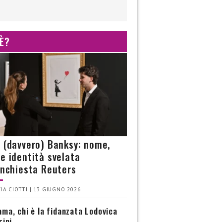
 È?
è (davvero) Banksy: nome,
 e identità svelata
’inchiesta Reuters
IA CIOTTI | 13 GIUGNO 2026
ma, chi è la fidanzata Lodovica
rini