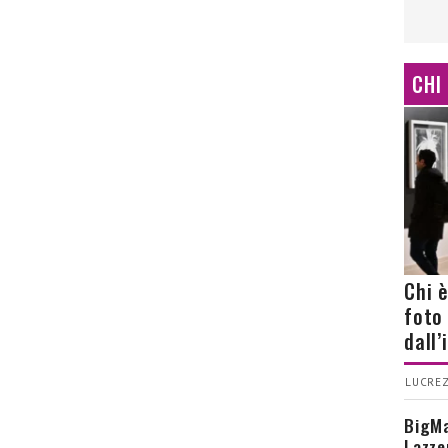
CHI
Chi 
foto
dall
LUCREZ
BigMa
Lazze