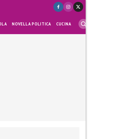
OLA
NOVELLA POLITICA
CUCINA