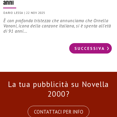
anni
DARIO LESSA
|
22 NOV 2025
È con profonda tristezza che annunciamo che Ornella
Vanoni, icona della canzone italiana, si è spenta all'età
di 91 anni...
SUCCESSIVA
La tua pubblicità su Novella
2000?
CONTATTACI PER INFO