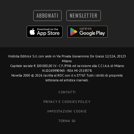
ABBONATI
NEWSLETTER
Visibilia Editrice S.r.l.
con sede in Via Privata Giovannino De Grassi 12/12A, 20123
Milano.
Capitale sociale € 100.000,00 I.V. - C.F./P.IVA ed iscrizione alla C.C.I.A.A. di Milano
N.10269990965 - REA MI-2519578.
Novella 2000 © 2026. Iscritta al ROC con il n.37767. Tutti i diritti di proprietà
letteraria ed artistica riservati.
CONTATTI
PRIVACY E COOKIES POLICY
IMPOSTAZIONI COOKIE
TORNA SU