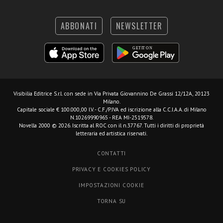
ABBONATI
NEWSLETTER
Visibilia Editrice S.r.l.
con sede in Via Privata Giovannino De Grassi 12/12A, 20123
Milano.
Capitale sociale € 100.000,00 I.V. - C.F./P.IVA ed iscrizione alla C.C.I.A.A. di Milano
N.10269990965 - REA MI-2519578.
Novella 2000 © 2026. Iscritta al ROC con il n.37767. Tutti i diritti di proprietà
letteraria ed artistica riservati.
CONTATTI
PRIVACY E COOKIES POLICY
IMPOSTAZIONI COOKIE
TORNA SU