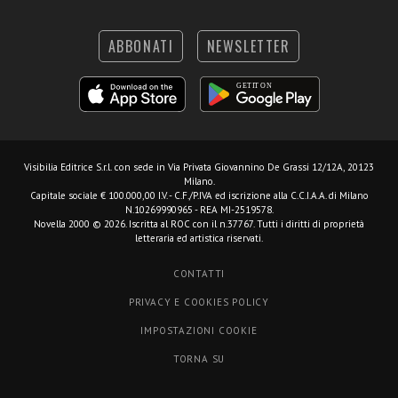
ABBONATI
NEWSLETTER
Visibilia Editrice S.r.l.
con sede in Via Privata Giovannino De Grassi 12/12A, 20123
Milano.
Capitale sociale € 100.000,00 I.V. - C.F./P.IVA ed iscrizione alla C.C.I.A.A. di Milano
N.10269990965 - REA MI-2519578.
Novella 2000 © 2026. Iscritta al ROC con il n.37767. Tutti i diritti di proprietà
letteraria ed artistica riservati.
CONTATTI
PRIVACY E COOKIES POLICY
IMPOSTAZIONI COOKIE
TORNA SU