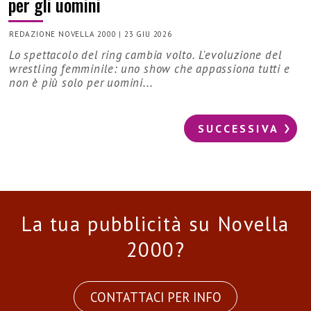
per gli uomini
REDAZIONE NOVELLA 2000
|
23 GIU 2026
Lo spettacolo del ring cambia volto. L'evoluzione del
wrestling femminile: uno show che appassiona tutti e
non è più solo per uomini...
SUCCESSIVA
La tua pubblicità su Novella
2000?
CONTATTACI PER INFO