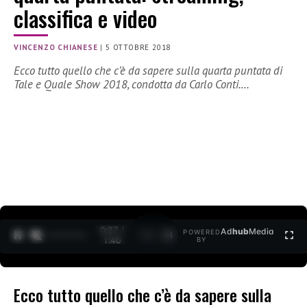
classifica e video
VINCENZO CHIANESE
|
5 OTTOBRE 2018
Ecco tutto quello che c’è da sapere sulla quarta puntata di
Tale e Quale Show 2018, condotta da Carlo Conti.…
0:27 /
Ad
hub
Media
POWERED
1
/
2
1:40
BY
Ecco tutto quello che c’è da sapere sulla