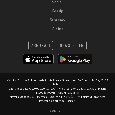
Social
Gossip
Sanremo
Cucina
ABBONATI
NEWSLETTER
Visibilia Editrice S.r.l.
con sede in Via Privata Giovannino De Grassi 12/12A, 20123
Milano.
Capitale sociale € 100.000,00 I.V. - C.F./P.IVA ed iscrizione alla C.C.I.A.A. di Milano
N.10269990965 - REA MI-2519578.
Novella 2000 © 2026. Iscritta al ROC con il n.37767. Tutti i diritti di proprietà
letteraria ed artistica riservati.
CONTATTI