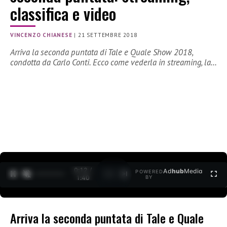
classifica e video
VINCENZO CHIANESE
|
21 SETTEMBRE 2018
Arriva la seconda puntata di Tale e Quale Show 2018,
condotta da Carlo Conti. Ecco come vederla in streaming, la…
0:12 /
Ad
hub
Media
POWERED
1
/
2
1:40
BY
Arriva la seconda puntata di Tale e Quale