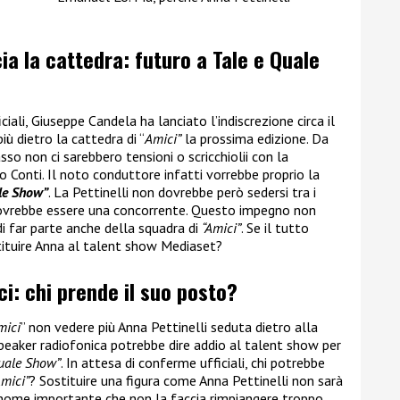
cia la cattedra: futuro a Tale e Quale
ali, Giuseppe Candela ha lanciato l’indiscrezione circa il
iù dietro la cattedra di “
Amici”
la prossima edizione. Da
so non ci sarebbero tensioni o scricchiolii con la
 Conti. Il noto conduttore infatti vorrebbe proprio la
le Show”
. La Pettinelli non dovrebbe però sedersi tra i
ovrebbe essere una concorrente. Questo impegno non
di far parte anche della squadra di
“Amici”
. Se il tutto
ituire Anna al talent show Mediaset?
ci: chi prende il suo posto?
mici
” non vedere più Anna Pettinelli seduta dietro alla
eaker radiofonica potrebbe dire addio al talent show per
Quale Show”
. In attesa di conferme ufficiali, chi potrebbe
mici”
? Sostituire una figura come Anna Pettinelli non sarà
n nome importante che non la faccia rimpiangere troppo.