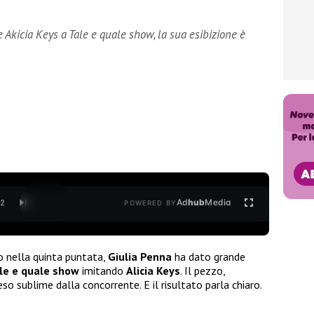
 Akicia Keys a Tale e quale show, la sua esibizione è
Ad
hub
Media
/
2
POWERED BY
o nella quinta puntata,
Giulia Penna
ha dato grande
le e quale show
imitando
Alicia Keys
. Il pezzo,
o sublime dalla concorrente. E il risultato parla chiaro.