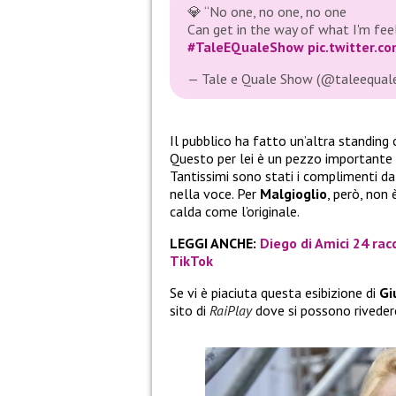
💎 “No one, no one, no one
Can get in the way of what I'm fee
#TaleEQualeShow
pic.twitter.
— Tale e Quale Show (@taleequa
Il pubblico ha fatto un’altra standing
Questo per lei è un pezzo importante p
Tantissimi sono stati i complimenti da
nella voce. Per
Malgioglio
, però, non
calda come l’originale.
LEGGI ANCHE:
Diego di Amici 24 rac
TikTok
Se vi è piaciuta questa esibizione di
Gi
sito di
RaiPlay
dove si possono riveder