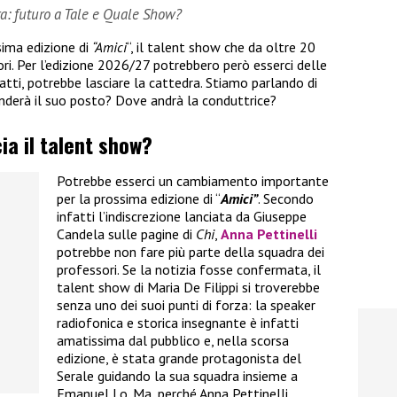
dra: futuro a Tale e Quale Show?
sima edizione di
“Amici
“, il talent show che da oltre 20
ori. Per l’edizione 2026/27 potrebbero però esserci delle
atti, potrebbe lasciare la cattedra. Stiamo parlando di
renderà il suo posto? Dove andrà la conduttrice?
cia il talent show?
Potrebbe esserci un cambiamento importante
per la prossima edizione di “
Amici”
. Secondo
infatti l’indiscrezione lanciata da Giuseppe
Candela sulle pagine di
Chi
,
Anna Pettinelli
potrebbe non fare più parte della squadra dei
professori. Se la notizia fosse confermata, il
talent show di Maria De Filippi si troverebbe
senza uno dei suoi punti di forza: la speaker
radiofonica e storica insegnante è infatti
amatissima dal pubblico e, nella scorsa
edizione, è stata grande protagonista del
Serale guidando la sua squadra insieme a
Emanuel Lo. Ma, perché Anna Pettinelli