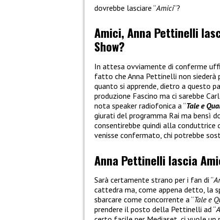
dovrebbe lasciare “
Amici
“?
Amici, Anna Pettinelli las
Show?
In attesa ovviamente di conferme uffici
fatto che Anna Pettinelli non siederà p
quanto si apprende, dietro a questo pas
produzione Fascino ma ci sarebbe Carlo
nota speaker radiofonica a “
Tale e Qua
giurati del programma Rai ma bensì d
consentirebbe quindi alla conduttrice 
venisse confermato, chi potrebbe sost
Anna Pettinelli lascia Ami
Sarà certamente strano per i fan di “
A
cattedra ma, come appena detto, la sp
sbarcare come concorrente a “
Tale e 
prendere il posto della Pettinelli ad “
A
certo facile per Mediaset, ci vuole u