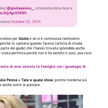
ling”
@giuliapenna__
interpreta Alicia Keys a
com/6Q4gcX5K8O
leshow)
October 25, 2024
 ovation per
Giulia
e lei si è commossa tantissimo.
erché lo cantava quando faceva l’artista di strada.
 parte dei giudici che l’hanno trovata splendida anche
 è stata perfetta perché non è ha sentito il soul, una voce
conta di aver aiutato la famiglia con i guadagni di
ulia Penna
a
Tale e quale show
, potete rivederla sul
e anche tutte le puntate.