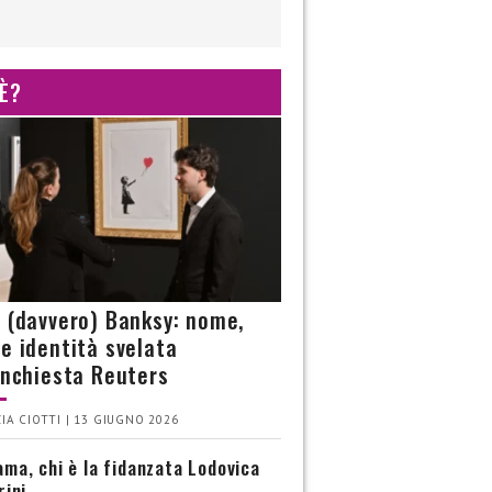
 È?
è (davvero) Banksy: nome,
 e identità svelata
’inchiesta Reuters
IA CIOTTI | 13 GIUGNO 2026
ma, chi è la fidanzata Lodovica
rini