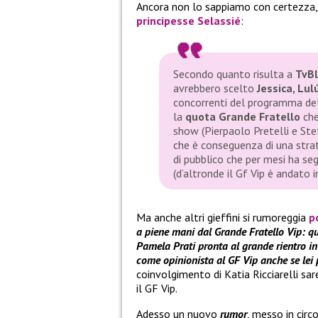
Ancora non lo sappiamo con certezza,
principesse Selassié
:
Secondo quanto risulta a
TvB
avrebbero scelto
Jessica, Lul
concorrenti del programma del
la
quota Grande Fratello
che
show
(Pierpaolo Pretelli e Ste
che è conseguenza di una strat
di pubblico che per mesi ha seg
(d’altronde il Gf Vip è andato 
Ma anche altri gieffini si rumoreggia
p
a piene mani dal Grande Fratello Vip: qua
Pamela Prati pronta al grande rientro in 
come opinionista al GF Vip anche se lei 
coinvolgimento di Katia Ricciarelli sa
il GF Vip.
Adesso un nuovo
rumor
, messo in cir