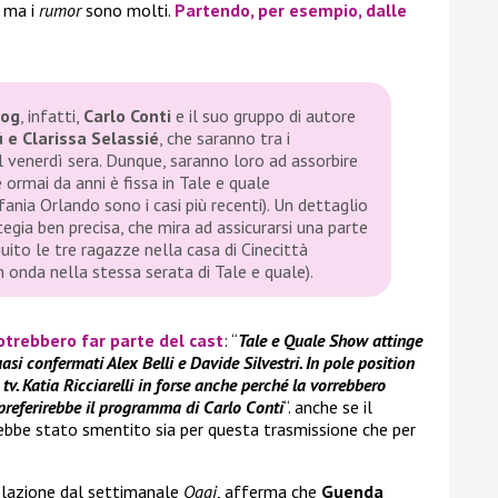
 ma i
rumor
sono molti.
Partendo, per esempio, dalle
log
, infatti,
Carlo Conti
e il suo gruppo di autore
ú e Clarissa Selassié
, che saranno tra i
 venerdì sera. Dunque, saranno loro ad assorbire
 ormai da anni è fissa in
Tale e quale
fania Orlando sono i casi più recenti). Un dettaglio
egia ben precisa, che mira ad assicurarsi una parte
uito le tre ragazze nella casa di Cinecittà
in onda nella stessa serata di
Tale e quale
).
otrebbero far parte del
cast
: “
Tale e Quale Show attinge
si confermati Alex Belli e Davide Silvestri. In pole position
tv. Katia Ricciarelli in forse anche perché la vorrebbero
preferirebbe il programma di Carlo Conti
“. anche se il
rebbe stato smentito sia per questa trasmissione che per
colazione dal settimanale
Oggi
, afferma che
Guenda