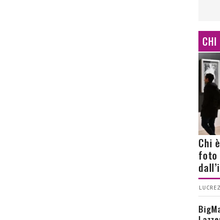
CHI
Chi 
foto
dall
LUCREZ
BigMa
Lazze