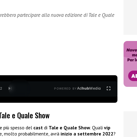
rebbero partecipare alla nuova edizione di Tale e Quale
Ad
hub
Media
/
2
POWERED BY
 Tale e Quale Show
e più spesso del
cast
di
Tale e Quale Show
. Quali
vip
he, molto probabilmente, avrà
inizio a settembre
2022
?