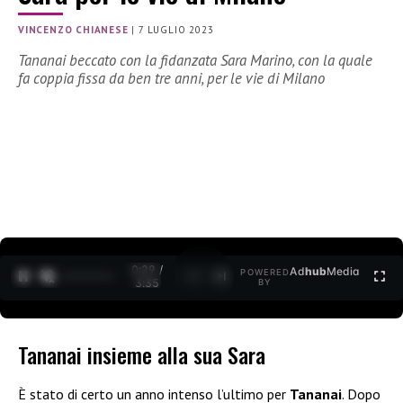
VINCENZO CHIANESE
|
7 LUGLIO 2023
Tananai beccato con la fidanzata Sara Marino, con la quale
fa coppia fissa da ben tre anni, per le vie di Milano
0:30 /
Ad
hub
Media
POWERED
1
/
2
3:35
BY
Tananai insieme alla sua Sara
È stato di certo un anno intenso l’ultimo per
Tananai
. Dopo