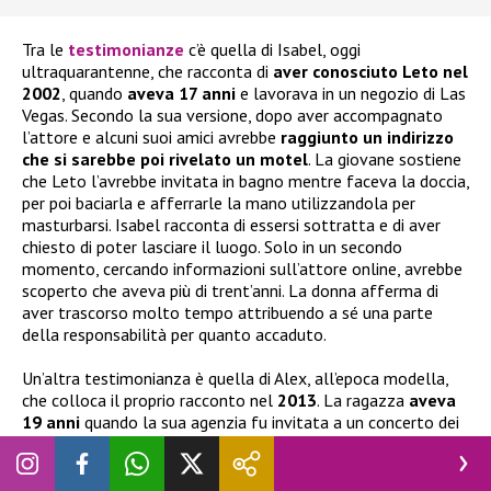
Tra le
testimonianze
c’è quella di Isabel, oggi
ultraquarantenne, che racconta di
aver conosciuto Leto nel
2002
, quando
aveva 17 anni
e lavorava in un negozio di Las
Vegas. Secondo la sua versione, dopo aver accompagnato
l’attore e alcuni suoi amici avrebbe
raggiunto un indirizzo
che si sarebbe poi rivelato un motel
. La giovane sostiene
che Leto l’avrebbe invitata in bagno mentre faceva la doccia,
per poi baciarla e afferrarle la mano utilizzandola per
masturbarsi. Isabel racconta di essersi sottratta e di aver
chiesto di poter lasciare il luogo. Solo in un secondo
momento, cercando informazioni sull’attore online, avrebbe
scoperto che aveva più di trent’anni. La donna afferma di
aver trascorso molto tempo attribuendo a sé una parte
della responsabilità per quanto accaduto.
Un’altra testimonianza è quella di Alex, all’epoca modella,
che colloca il proprio racconto nel
2013
. La ragazza
aveva
19 anni
quando la sua agenzia fu invitata a un concerto dei
Thirty Seconds to Mars alla O2 Arena di Londra. Dopo
l’esibizione sarebbe stata invitata a un after party a
Shoreditch House. Alex racconta di aver detto a Leto di