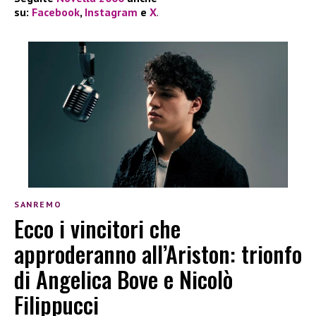
su:
Facebook
,
Instagram
e
X
.
SANREMO
Ecco i vincitori che
approderanno all’Ariston: trionfo
di Angelica Bove e Nicolò
Filippucci