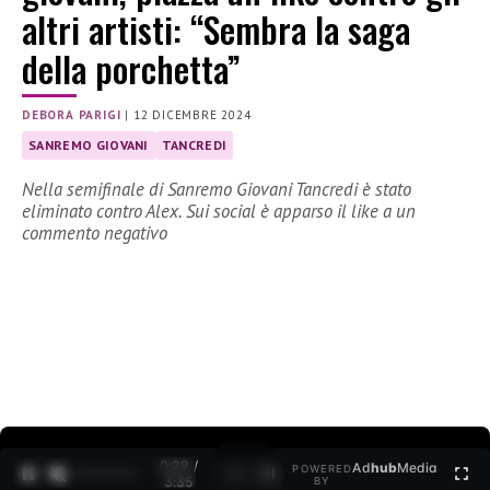
altri artisti: “Sembra la saga
della porchetta”
DEBORA PARIGI
|
12 DICEMBRE 2024
SANREMO GIOVANI
TANCREDI
Nella semifinale di Sanremo Giovani Tancredi è stato
eliminato contro Alex. Sui social è apparso il like a un
commento negativo
0:31 /
Ad
hub
Media
POWERED
1
/
2
3:35
BY