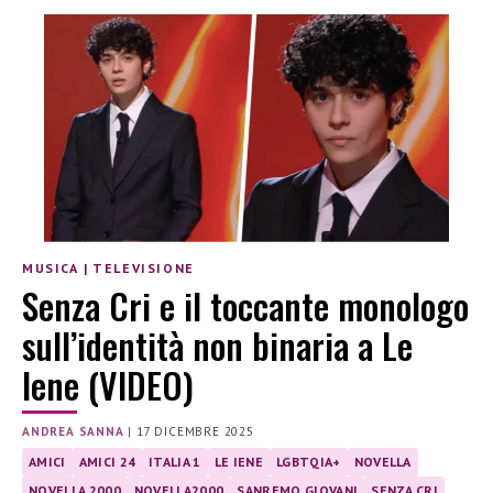
MUSICA
|
TELEVISIONE
Senza Cri e il toccante monologo
sull’identità non binaria a Le
Iene (VIDEO)
ANDREA SANNA
|
17 DICEMBRE 2025
AMICI
AMICI 24
ITALIA 1
LE IENE
LGBTQIA+
NOVELLA
NOVELLA 2000
NOVELLA2000
SANREMO GIOVANI
SENZA CRI