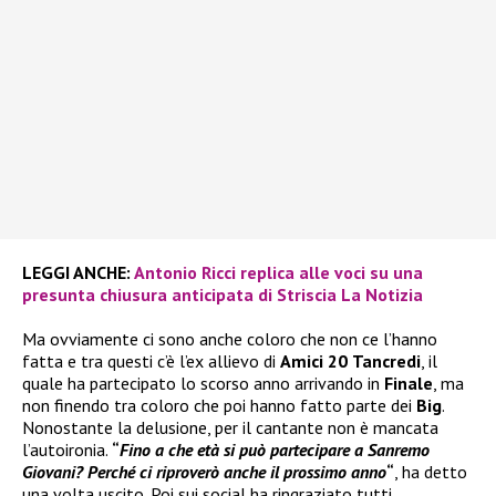
LEGGI ANCHE:
Antonio Ricci replica alle voci su una
presunta chiusura anticipata di Striscia La Notizia
Ma ovviamente ci sono anche coloro che non ce l’hanno
fatta e tra questi c’è l’ex allievo di
Amici 20
Tancredi
, il
quale ha partecipato lo scorso anno arrivando in
Finale
, ma
non finendo tra coloro che poi hanno fatto parte dei
Big
.
Nonostante la delusione, per il cantante non è mancata
l’autoironia.
“
Fino a che età si può partecipare a Sanremo
Giovani? Perché ci riproverò anche il prossimo anno
“
, ha detto
una volta uscito. Poi sui social ha ringraziato tutti.