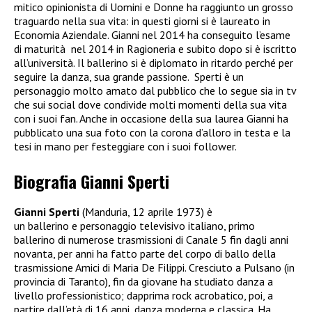
mitico opinionista di Uomini e Donne ha raggiunto un grosso
traguardo nella sua vita: in questi giorni si è laureato in
Economia Aziendale. Gianni nel 2014 ha conseguito l’esame
di maturità
nel 2014 in Ragioneria e subito dopo si è iscritto
all’università. Il ballerino si è diplomato in ritardo perché per
seguire la danza, sua grande passione.
Sperti è un
personaggio molto amato dal pubblico che lo segue sia in tv
che sui social dove condivide molti momenti della sua vita
con i suoi fan. Anche in occasione della sua laurea Gianni ha
pubblicato una sua foto con la corona d’alloro in testa e la
tesi in mano per festeggiare con i suoi follower.
Biografia Gianni Sperti
Gianni Sperti
(
Manduria
,
12 aprile
1973
) è
un
ballerino
e
personaggio televisivo
italiano
, primo
ballerino di numerose trasmissioni di
Canale 5
fin dagli
anni
novanta
, per anni ha fatto parte del corpo di ballo della
trasmissione
Amici di Maria De Filippi
.
Cresciuto a
Pulsano
(in
provincia di Taranto), fin da giovane ha studiato danza a
livello professionistico; dapprima rock acrobatico, poi, a
partire dall’età di 16 anni, danza moderna e classica.
Ha