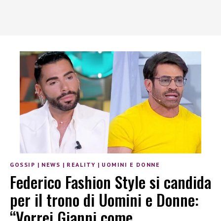
GOSSIP
|
NEWS
|
REALITY
|
UOMINI E DONNE
Federico Fashion Style si candida
per il trono di Uomini e Donne:
“Vorrei Gianni come