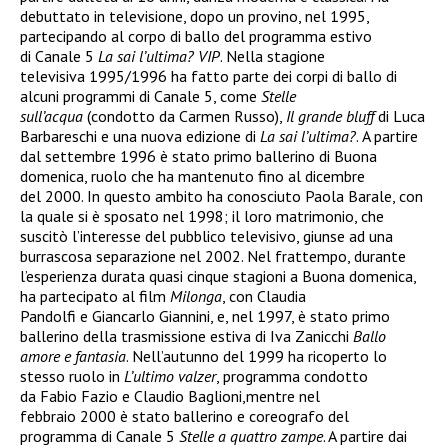
debuttato in televisione, dopo un provino, nel
1995
,
partecipando al corpo di ballo del programma estivo
di
Canale 5
La sai l’ultima?
VIP
.
Nella stagione
televisiva
1995
/
1996
ha fatto parte dei corpi di ballo di
alcuni programmi di Canale 5, come
Stelle
sull’acqua
(condotto da
Carmen Russo
),
Il grande bluff
di
Luca
Barbareschi
e una nuova edizione di
La sai l’ultima?
.
A partire
dal settembre
1996
è stato primo ballerino di
Buona
domenica
, ruolo che ha mantenuto fino al dicembre
del
2000
.
In questo ambito ha conosciuto
Paola Barale
, con
la quale si è sposato nel
1998
;
il loro matrimonio, che
suscitò l’interesse del pubblico televisivo, giunse ad una
burrascosa separazione nel
2002
. Nel frattempo, durante
l’esperienza durata quasi cinque stagioni a Buona domenica,
ha partecipato al film
Milonga
, con
Claudia
Pandolfi
e
Giancarlo Giannini
,
e, nel
1997
, è stato primo
ballerino della trasmissione estiva di
Iva Zanicchi
Ballo
amore e fantasia
.
Nell’
autunno
del
1999
ha ricoperto lo
stesso ruolo in
L’ultimo valzer
, programma condotto
da
Fabio Fazio
e
Claudio Baglioni
,
mentre nel
febbraio
2000
è stato ballerino e coreografo del
programma di Canale 5
Stelle a quattro zampe
.
A partire dai