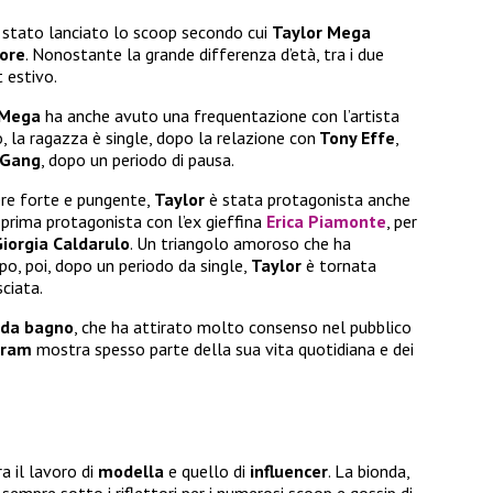
 stato lanciato lo scoop secondo cui
Taylor Mega
tore
. Nonostante la grande differenza d’età, tra i due
t estivo.
 Mega
ha anche avuto una frequentazione con l’artista
, la ragazza è single, dopo la relazione con
Tony Effe
,
 Gang
, dopo un periodo di pausa.
ere forte e pungente,
Taylor
è stata protagonista anche
 prima protagonista con l’ex gieffina
Erica Piamonte
, per
iorgia Caldarulo
. Un triangolo amoroso che ha
o, poi, dopo un periodo da single,
Taylor
è tornata
sciata.
i da bagno
, che ha attirato molto consenso nel pubblico
gram
mostra spesso parte della sua vita quotidiana e dei
ra il lavoro di
modella
e quello di
influencer
. La bionda,