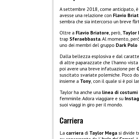
A settembre 2018, come anticipato, è
avesse una relazione con
Flavio Bria
sembra che sia intercorso un breve flir
Oltre a
Flavio Briatore
, però,
Taylor
trap
Sferaebbasta
. Al momento, però
uno dei membri del gruppo
Dark Polo
Dalla bellezza esplosiva e dal caratt
di altre paparazzate che l’hanno vista
poi avere una breve infatuazione per
G
suscitato svariate polemiche. Poco dop
insieme a
Tony
, con il quale si è poi la
Taylor ha anche una
linea di costum
femminile. Adora viaggiare e su
Insta
suoi viaggi in giro per il mondo.
Carriera
La
carriera
di
Taylor Mega
si divide t