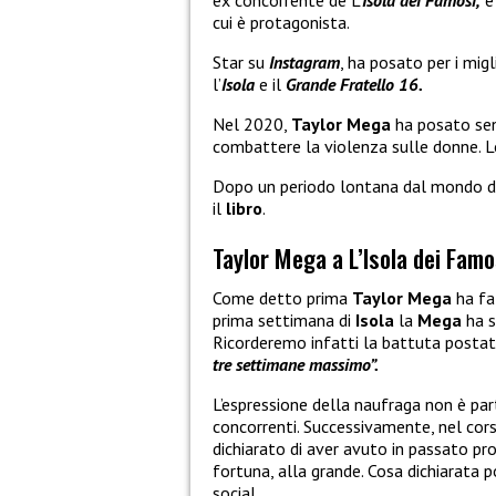
ex concorrente de L’
Isola dei Famosi,
è 
cui è protagonista.
Star su
Instagram
, ha posato per i mig
l’
Isola
e il
Grande Fratello 16.
Nel 2020,
Taylor Mega
ha posato sen
combattere la violenza sulle donne. L
Dopo un periodo lontana dal mondo d
il
libro
.
Taylor Mega a L’Isola dei Famo
Come detto prima
Taylor Mega
ha fa
prima settimana di
Isola
la
Mega
ha s
Ricorderemo infatti la battuta postata 
tre settimane massimo”.
L’espressione della naufraga non è pa
concorrenti. Successivamente, nel cors
dichiarato di aver avuto in passato pro
fortuna, alla grande. Cosa dichiarata p
social.