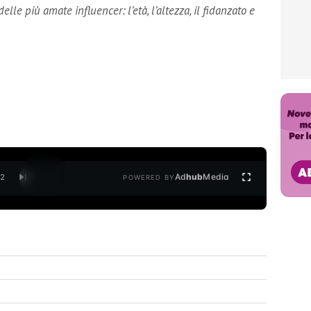
lle più amate influencer: l’età, l’altezza, il fidanzato e
Ad
hub
Media
/
2
POWERED BY