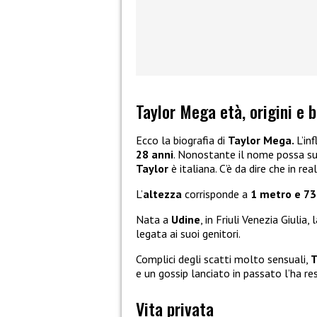
Taylor Mega età, origini e b
Ecco la biografia di
Taylor Mega.
L’in
28 anni
. Nonostante il nome possa sug
Taylor
è italiana. C’è da dire che in rea
L’
altezza
corrisponde a
1 metro e 73
Nata a
Udine
, in Friuli Venezia Giulia
legata ai suoi genitori.
Complici degli scatti molto sensuali,
T
e un gossip lanciato in passato l’ha re
Vita privata