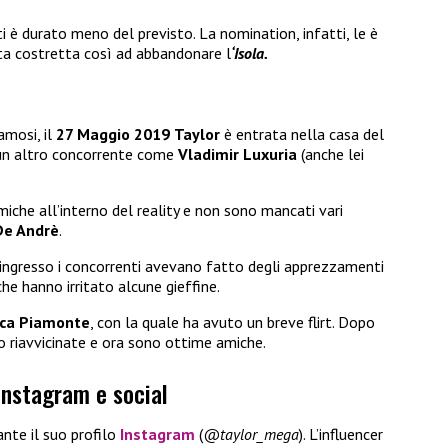
ti è durato meno del previsto. La nomination, infatti, le è
ta costretta così ad abbandonare l
‘Isola.
amosi, il
27 Maggio 2019
Taylor
è entrata nella casa del
 un altro concorrente come
Vladimir Luxuria
(anche lei
che all’interno del reality e non sono mancati vari
De Andrè
.
 ingresso i concorrenti avevano fatto degli apprezzamenti
 che hanno irritato alcune gieffine.
ica Piamonte
, con la quale ha avuto un breve flirt. Dopo
o riavvicinate e ora sono ottime amiche.
Instagram e social
nte il suo profilo
Instagram
(
@taylor_mega
). L’influencer