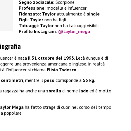
Segno zodiacale:
Scorpione
Professione:
modella e influencer
Fidanzato:
Taylor
attualmente è
single
Figli:
Taylor
non ha figli
Tatuaggi:
Taylor
non ha tatuaggi visibili
Profilo Instagram
:
@taylor_mega
iografia
fluencer è nata il
31 ottobre del 1993
. L’età
dunque è di
gerire una provenienza americana o inglese, in realtà
ltà l’influencer si chiama
Elisia Todesco
.
 centimetri
, mentre il
peso
corrisponde a
55 kg
.
, la ragazza ha anche una
sorella
di nome
Jade
ed è molto
aylor Mega
ha fatto strage di cuori nel corso del tempo
sa popolare.