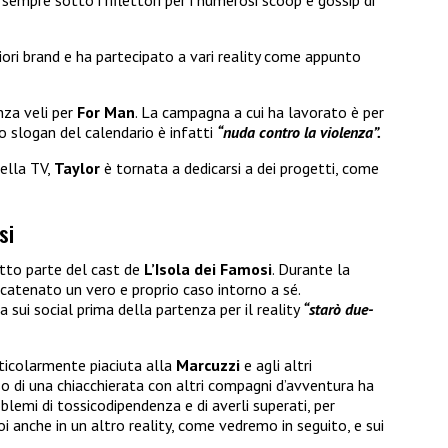
sempre sotto i riflettori per i numerosi scoop e gossip di
liori brand e ha partecipato a vari reality come appunto
za veli per
For Man
. La campagna a cui ha lavorato è per
o slogan del calendario è infatti
“nuda contro la violenza”.
ella TV,
Taylor
è tornata a dedicarsi a dei progetti, come
si
tto parte del cast de
L’Isola dei Famosi
. Durante la
catenato un vero e proprio caso intorno a sé.
sui social prima della partenza per il reality
“starò due-
rticolarmente piaciuta alla
Marcuzzi
e agli altri
o di una chiacchierata con altri compagni d’avventura ha
blemi di tossicodipendenza e di averli superati, per
oi anche in un altro reality, come vedremo in seguito, e sui