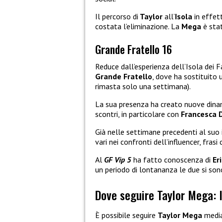
Il percorso di
Taylor
all’
Isola
in effet
costata l’eliminazione. La
Mega
è sta
Grande Fratello 16
Reduce dall’esperienza dell’Isola dei F
Grande Fratello
, dove ha sostituito
rimasta solo una settimana).
La sua presenza ha creato nuove dinami
scontri, in particolare con
Francesca 
Già nelle settimane precedenti al suo
vari nei confronti dell’influencer, frasi
Al
GF Vip 5
ha fatto conoscenza di
Er
un periodo di lontananza le due si son
Dove seguire Taylor Mega: 
È possibile seguire
Taylor Mega
media