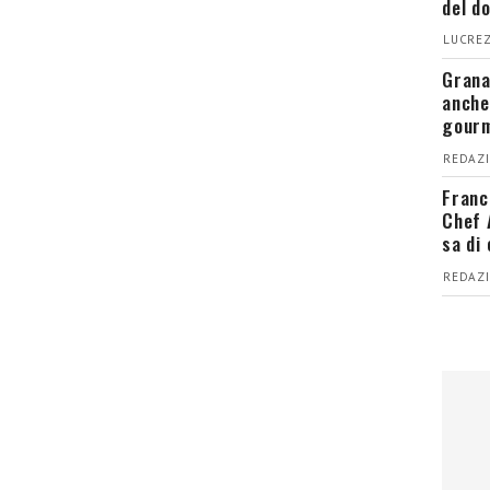
del d
LUCREZ
Grana
anche
gour
REDAZI
Franc
Chef 
sa di
REDAZI