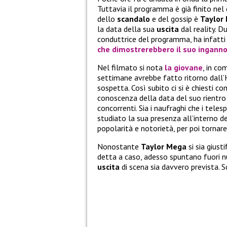
Tuttavia il programma è già finito nel 
dello
scandalo
e del gossip è
Taylor
la data della sua
uscita
dal reality. D
conduttrice del programma, ha infatt
che dimostrerebbero il suo inganno
Nel filmato si nota
la giovane
, in co
settimane avrebbe fatto ritorno dall
sospetta. Così subito ci si è chiesti c
conoscenza della data del suo rientro i
concorrenti. Sia i naufraghi che i tel
studiato la sua presenza all’interno d
popolarità e notorietà, per poi tornare
Nonostante
Taylor Mega
si sia giust
detta a caso, adesso spuntano fuori 
uscita
di scena sia davvero prevista. 