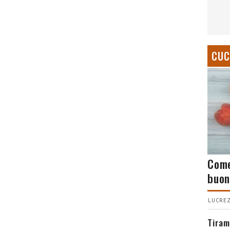
CUC
Come
buon
LUCREZ
Tiram