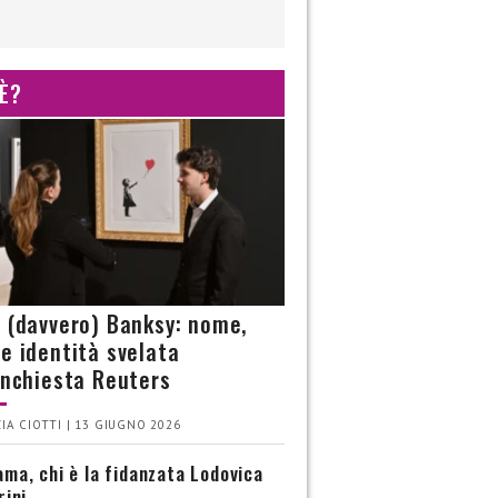
 È?
è (davvero) Banksy: nome,
 e identità svelata
’inchiesta Reuters
IA CIOTTI | 13 GIUGNO 2026
ma, chi è la fidanzata Lodovica
rini