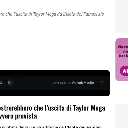
 che l’uscita di Taylor Mega da L’Isola dei Famosi sia
Ad
hub
Media
/
2
POWERED BY
strerebbero che l’uscita di Taylor Mega
avvero prevista
a puntata della nuova edizione de
L’Isola dei Famosi
.