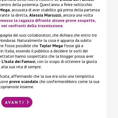
centro della polemica. Quest’anno a finire nell’occhio
 Mega
, accusata di aver stabilito già prima della partenza
urante la diretta,
Alessia Marcuzzi
, ancora una volta
i
messo la ragazza difronte alcune
prove
sospette,
 nei confronti della trasmissione
.
mpagnia dei suoi collaboratori, che dichiara che entro tre
’Honduras. Naturalmente la cosa è apparsa da subito
ome fosse possibile che
Taylor Mega
fosse già a
n Italia, essendo il pubblico a decidere le sorti dei
espettatori hanno sospettato che la blogger possa aver
e
L’Isola dei Famosi
, con lo scopo di ottenere la giusta
 alla sua vita di sempre.
ificata, affermando che la sua era solo una tempistica
nuove
prove scandalo
che confermerebbero come la sua
Scopriamole insieme.
AVANTI