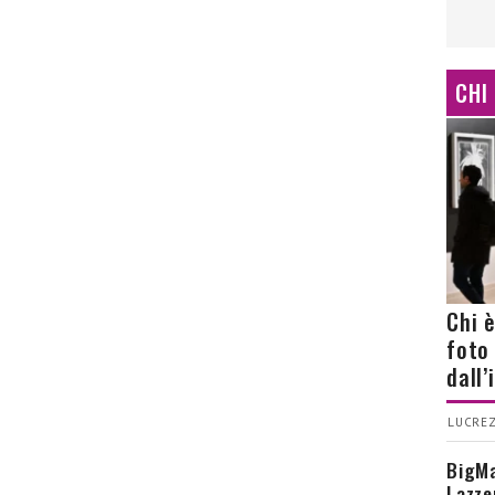
CHI
Chi 
foto
dall
LUCREZ
BigMa
Lazze