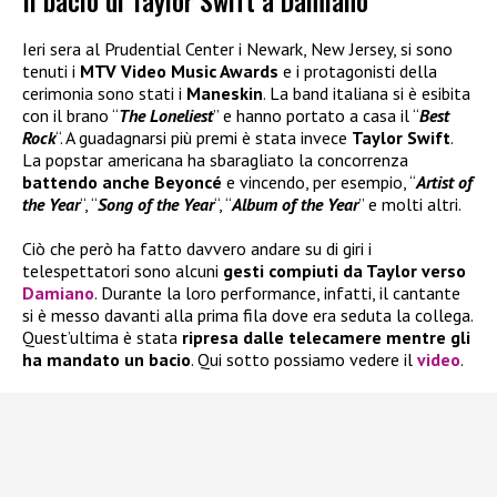
Il bacio di Taylor Swift a Damiano
Ieri sera al Prudential Center i Newark, New Jersey, si sono
tenuti i
MTV Video
Music Awards
e i protagonisti della
cerimonia sono stati i
Maneskin
. La band italiana si è esibita
con il brano “
The Loneliest
” e hanno portato a casa il “
Best
Rock
“. A guadagnarsi più premi è stata invece
Taylor Swift
.
La popstar americana ha sbaragliato la concorrenza
battendo anche Beyoncé
e vincendo, per esempio, “
Artist of
the Year
“, “
Song of the Year
“, “
Album of the Year
” e molti altri.
Ciò che però ha fatto davvero andare su di giri i
telespettatori sono alcuni
gesti compiuti da Taylor verso
Damiano
. Durante la loro performance, infatti, il cantante
si è messo davanti alla prima fila dove era seduta la collega.
Quest’ultima è stata
ripresa dalle telecamere mentre gli
ha mandato un bacio
. Qui sotto possiamo vedere il
video
.