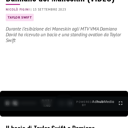
NICOLÒ FIGINI
|
13 SETTEMBRE 2023
TAYLOR SWIFT
Durante l’esibizione dei Maneskin agli MTV VMA Damiano
David ha ricevuto un bacio e una standing ovation da Taylor
Swift
0:14 /
Ad
hub
Media
POWERED
1
/
2
1:40
BY