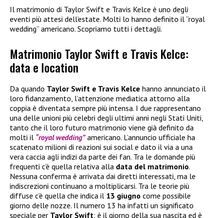
Il matrimonio di Taylor Swift e Travis Kelce è uno degli
eventi più attesi dell’estate. Molti lo hanno definito il “royal
wedding” americano. Scopriamo tutti i dettagli.
Matrimonio Taylor Swift e Travis Kelce:
data e location
Da quando
Taylor Swift e Travis Kelce
hanno annunciato il
loro fidanzamento, l’attenzione mediatica attorno alla
coppia è diventata sempre più intensa. I due rappresentano
una delle unioni più celebri degli ultimi anni negli Stati Uniti,
tanto che il loro futuro matrimonio viene già definito da
molti il
“royal wedding”
americano. L’annuncio ufficiale ha
scatenato milioni di reazioni sui social e dato il via a una
vera caccia agli indizi da parte dei fan. Tra le domande più
frequenti c’è quella relativa alla
data del matrimonio
.
Nessuna conferma è arrivata dai diretti interessati, ma le
indiscrezioni continuano a moltiplicarsi. Tra le teorie più
diffuse c’è quella che indica il
13 giugno
come possibile
giorno delle nozze. Il numero 13 ha infatti un significato
speciale per
Taylor Swift
: è il giorno della sua nascita ed è