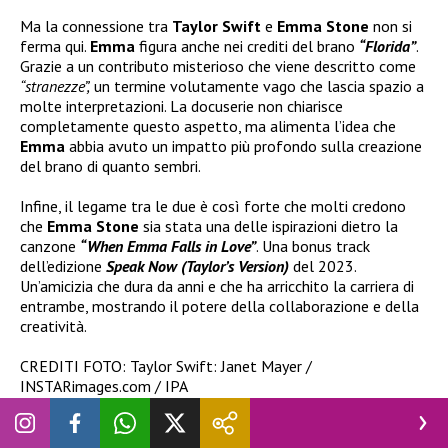
Ma la connessione tra
Taylor Swift
e
Emma Stone
non si
ferma qui.
Emma
figura anche nei crediti del brano
“Florida”
.
Grazie a un contributo misterioso che viene descritto come
“stranezze”,
un termine volutamente vago che lascia spazio a
molte interpretazioni. La docuserie non chiarisce
completamente questo aspetto, ma alimenta l’idea che
Emma
abbia avuto un impatto più profondo sulla creazione
del brano di quanto sembri.
Infine, il legame tra le due è così forte che molti credono
che
Emma Stone
sia stata una delle ispirazioni dietro la
canzone
“When Emma Falls in Love”
. Una bonus track
dell’edizione
Speak Now (Taylor’s Version)
del 2023.
Un’amicizia che dura da anni e che ha arricchito la carriera di
entrambe, mostrando il potere della collaborazione e della
creatività.
CREDITI FOTO: Taylor Swift: Janet Mayer /
INSTARimages.com / IPA
Emma Stone: Corine Solberg / Sipa USA / IPA
Seguite
Novella 2000
anche