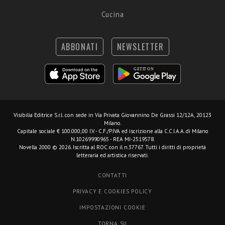
Cucina
ABBONATI
NEWSLETTER
Visibilia Editrice S.r.l.
con sede in Via Privata Giovannino De Grassi 12/12A, 20123
Milano.
Capitale sociale € 100.000,00 I.V. - C.F./P.IVA ed iscrizione alla C.C.I.A.A. di Milano
N.10269990965 - REA MI-2519578.
Novella 2000 © 2026. Iscritta al ROC con il n.37767. Tutti i diritti di proprietà
letteraria ed artistica riservati.
CONTATTI
PRIVACY E COOKIES POLICY
IMPOSTAZIONI COOKIE
TORNA SU