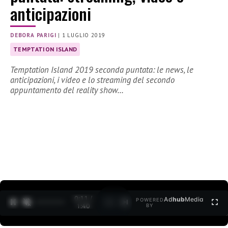
anticipazioni
DEBORA PARIGI
|
1 LUGLIO 2019
TEMPTATION ISLAND
Temptation Island 2019 seconda puntata: le news, le
anticipazioni, i video e lo streaming del secondo
appuntamento del reality show…
0:11 /
Ad
hub
Media
POWERED
1
/
2
1:40
BY