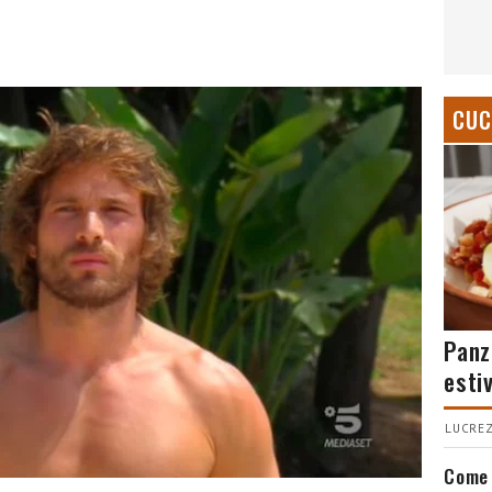
CUC
Panz
esti
LUCREZ
Come 