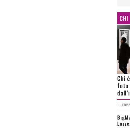
CHI
Chi 
foto
dall
LUCREZ
BigMa
Lazze