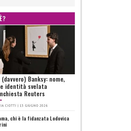
 È?
è (davvero) Banksy: nome,
 e identità svelata
’inchiesta Reuters
IA CIOTTI | 13 GIUGNO 2026
ma, chi è la fidanzata Lodovica
rini