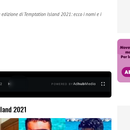
a edizione di Temptation Island 2021: ecco i nomi e i
Ad
hub
Media
/
2
POWERED BY
sland 2021