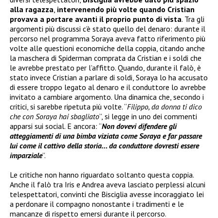
alla ragazza
,
intervenendo più volte quando Cristian
provava a portare avanti il proprio punto di vista
. Tra gli
argomenti più discussi c’è stato quello del denaro: durante il
percorso nel programma Soraya aveva fatto riferimento più
volte alle questioni economiche della coppia, citando anche
la maschera di Spiderman comprata da Cristian e i soldi che
le avrebbe prestato per l’affitto. Quando, durante il falò, è
stato invece Cristian a parlare di soldi, Soraya lo ha accusato
di essere troppo legato al denaro e il conduttore lo avrebbe
invitato a cambiare argomento. Una dinamica che, secondo i
critici, si sarebbe ripetuta più volte. “
Filippo, da donna ti dico
che con Soraya hai sbagliato
”, si legge in uno dei commenti
apparsi sui social. E ancora: “
Non dovevi difendere gli
atteggiamenti di una bimba viziata come Soraya e far passare
lui come il cattivo della storia… da conduttore dovresti essere
imparziale
”.
Le critiche non hanno riguardato soltanto questa coppia.
Anche il falò tra Iris e Andrea aveva lasciato perplessi alcuni
telespettatori, convinti che Bisciglia avesse incoraggiato lei
a perdonare il compagno nonostante i tradimenti e le
mancanze di rispetto emersi durante il percorso.