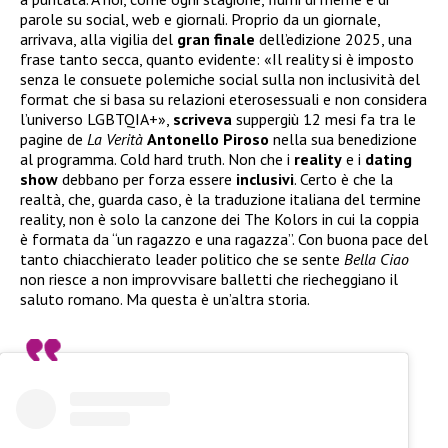
parole su social, web e giornali. Proprio da un giornale,
arrivava, alla vigilia del
gran
finale
dell’edizione 2025, una
frase tanto secca, quanto evidente: «Il reality si è imposto
senza le consuete polemiche social sulla non inclusività del
format che si basa su relazioni eterosessuali e non considera
l’universo LGBTQIA+»,
scriveva
suppergiù 12 mesi fa tra le
pagine de
La Verità
Antonello
Piroso
nella sua benedizione
al programma. Cold hard truth. Non che i
reality
e i
dating
show
debbano per forza essere
inclusivi
. Certo è che la
realtà, che, guarda caso, è la traduzione italiana del termine
reality, non è solo la canzone dei The Kolors in cui la coppia
è formata da “un ragazzo e una ragazza”. Con buona pace del
tanto chiacchierato leader politico che se sente
Bella Ciao
non riesce a non improvvisare balletti che riecheggiano il
saluto romano. Ma questa è un’altra storia.