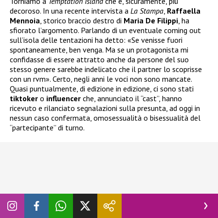
Torniamo a
Temptation Island
che è, sicuramente, più
decoroso. In una recente intervista a
La Stampa
,
Raffaella
Mennoia
, storico braccio destro di
Maria De Filippi
, ha
sfiorato l’argomento. Parlando di un eventuale coming out
sull’isola delle tentazioni ha detto: «Se venisse fuori
spontaneamente, ben venga. Ma se un protagonista mi
confidasse di essere attratto anche da persone del suo
stesso genere sarebbe indelicato che il partner lo scoprisse
con un rvm». Certo, negli anni le voci non sono mancate.
Quasi puntualmente, di edizione in edizione, ci sono stati
tiktoker
o
influencer
che, annunciato il “cast”, hanno
ricevuto e rilanciato segnalazioni sulla presunta, ad oggi in
nessun caso confermata, omosessualità o bisessualità del
“partecipante” di turno.