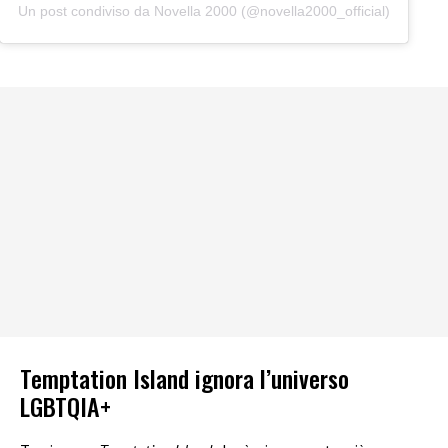
Un post condiviso da Novella 2000 (@novella2000_official)
Temptation Island ignora l’universo
LGBTQIA+