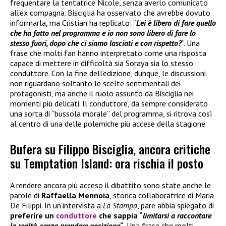
frequentare la tentatrice Nicole, senza averlo comunicato
all’ex compagna. Bisciglia ha osservato che avrebbe dovuto
informarla, ma Cristian ha replicato: “
Lei è libera di fare quello
che ha fatto nel programma e io non sono libero di fare lo
stesso fuori, dopo che ci siamo lasciati e con rispetto?
”. Una
frase che molti fan hanno interpretato come una risposta
capace di mettere in difficoltà sia Soraya sia lo stesso
conduttore. Con la fine dell’edizione, dunque, le discussioni
non riguardano soltanto le scelte sentimentali dei
protagonisti, ma anche il ruolo assunto da Bisciglia nei
momenti più delicati. Il conduttore, da sempre considerato
una sorta di “bussola morale” del programma, si ritrova così
al centro di una delle polemiche più accese della stagione.
Bufera su Filippo Bisciglia, ancora critiche
su Temptation Island: ora rischia il posto
A rendere ancora più acceso il dibattito sono state anche le
parole di
Raffaella Mennoia
, storica collaboratrice di Maria
De Filippi. In un’intervista a
La Stampa
, pare abbia spiegato di
preferire un
conduttore
che sappia “
limitarsi a raccontare
la realtà, senza prendere posizione
“
. Una frase che molti