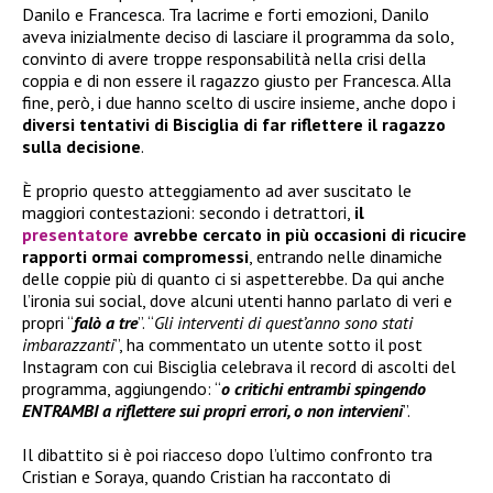
Danilo e Francesca. Tra lacrime e forti emozioni, Danilo
aveva inizialmente deciso di lasciare il programma da solo,
convinto di avere troppe responsabilità nella crisi della
coppia e di non essere il ragazzo giusto per Francesca. Alla
fine, però, i due hanno scelto di uscire insieme, anche dopo i
diversi tentativi di Bisciglia di far riflettere il ragazzo
sulla decisione
.
È proprio questo atteggiamento ad aver suscitato le
maggiori contestazioni: secondo i detrattori,
il
presentatore
avrebbe cercato in più occasioni di ricucire
rapporti ormai compromessi
, entrando nelle dinamiche
delle coppie più di quanto ci si aspetterebbe. Da qui anche
l’ironia sui social, dove alcuni utenti hanno parlato di veri e
propri “
falò a tre
”. “
Gli interventi di quest’anno sono stati
imbarazzanti
”, ha commentato un utente sotto il post
Instagram con cui Bisciglia celebrava il record di ascolti del
programma, aggiungendo: “
o critichi entrambi spingendo
ENTRAMBI a riflettere sui propri errori, o non intervieni
”.
Il dibattito si è poi riacceso dopo l’ultimo confronto tra
Cristian e Soraya, quando Cristian ha raccontato di