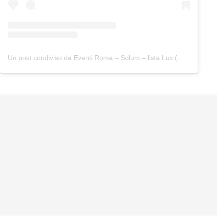
Un post condiviso da Eventi Roma – Solum – lista Lux (@djcharlotte_pr_roma_solum_lux)