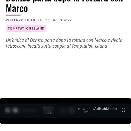
Marco
VINCENZO CHIANESE
|
27 LUGLIO 2025
TEMPTATION ISLAND
Un’amica di Denise parla dopo la rottura con Marco e rivela
retroscena inediti sulla coppia di Temptation Island
0:14 /
Ad
hub
Media
POWERED
1
/
2
1:40
BY