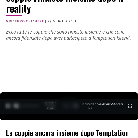
reality
VINCENZO CHIANESE
|
29 GIUGNO 2021
Ecco tutte le coppie che sono rimaste insieme e che sono
ancora fidanzate dopo aver partecipato a Temptation Island.
0:12 /
Ad
hub
Media
POWERED
1
/
2
1:40
BY
Le coppie ancora insieme dopo Temptation