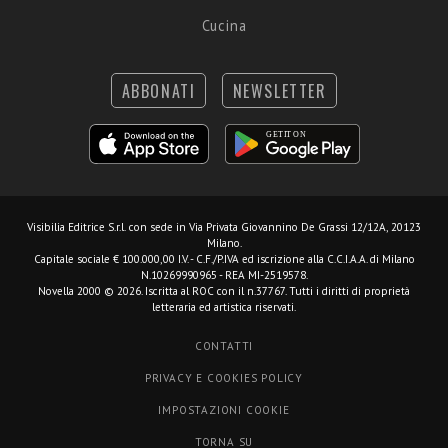
Cucina
ABBONATI
NEWSLETTER
Visibilia Editrice S.r.l.
con sede in Via Privata Giovannino De Grassi 12/12A, 20123
Milano.
Capitale sociale € 100.000,00 I.V. - C.F./P.IVA ed iscrizione alla C.C.I.A.A. di Milano
N.10269990965 - REA MI-2519578.
Novella 2000 © 2026. Iscritta al ROC con il n.37767. Tutti i diritti di proprietà
letteraria ed artistica riservati.
CONTATTI
PRIVACY E COOKIES POLICY
IMPOSTAZIONI COOKIE
TORNA SU