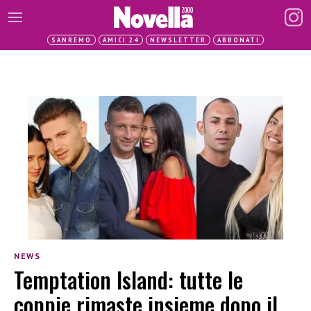
SANREMO
AMICI 24
NEWSLETTER
ABBONATI
NEWS
Temptation Island: tutte le
coppie rimaste insieme dopo il