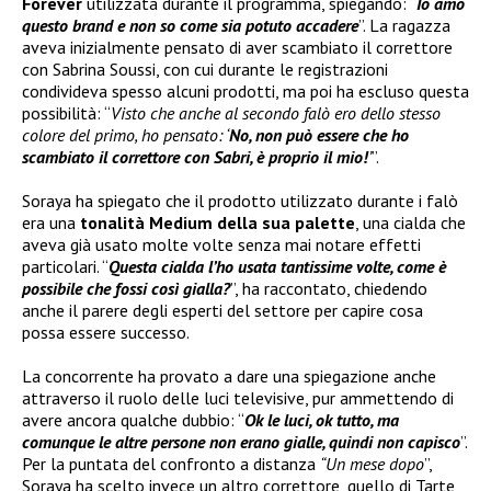
Forever
utilizzata durante il programma, spiegando: “
Io amo
questo brand e non so come sia potuto accadere
”. La ragazza
aveva inizialmente pensato di aver scambiato il correttore
con Sabrina Soussi, con cui durante le registrazioni
condivideva spesso alcuni prodotti, ma poi ha escluso questa
possibilità: “
Visto che anche al secondo falò ero dello stesso
colore del primo, ho pensato: ‘
No, non può essere che ho
scambiato il correttore con Sabri, è proprio il mio!
’
”.
Soraya ha spiegato che il prodotto utilizzato durante i falò
era una
tonalità Medium della sua palette
, una cialda che
aveva già usato molte volte senza mai notare effetti
particolari. “
Questa cialda l’ho usata tantissime volte, come è
possibile che fossi così gialla?
”, ha raccontato, chiedendo
anche il parere degli esperti del settore per capire cosa
possa essere successo.
La concorrente ha provato a dare una spiegazione anche
attraverso il ruolo delle luci televisive, pur ammettendo di
avere ancora qualche dubbio: “
Ok le luci, ok tutto, ma
comunque le altre persone non erano gialle, quindi non capisco
”.
Per la puntata del confronto a distanza
“Un mese dopo
”,
Soraya ha scelto invece un altro correttore, quello di Tarte,