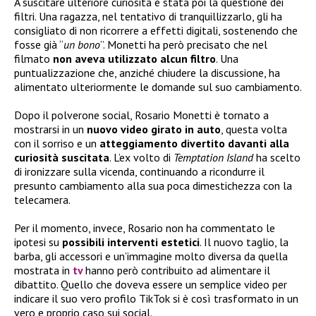
A suscitare ulteriore curiosità è stata poi la questione dei
filtri. Una ragazza, nel tentativo di tranquillizzarlo, gli ha
consigliato di non ricorrere a effetti digitali, sostenendo che
fosse già “
un bono
”. Monetti ha però precisato che nel
filmato
non aveva utilizzato alcun filtro
. Una
puntualizzazione che, anziché chiudere la discussione, ha
alimentato ulteriormente le domande sul suo cambiamento.
Dopo il polverone social, Rosario Monetti è tornato a
mostrarsi in un
nuovo video girato in auto
, questa volta
con il sorriso e un
atteggiamento divertito davanti alla
curiosità suscitata
. L’ex volto di
Temptation Island
ha scelto
di ironizzare sulla vicenda, continuando a ricondurre il
presunto cambiamento alla sua poca dimestichezza con la
telecamera.
Per il momento, invece, Rosario non ha commentato le
ipotesi su
possibili interventi estetici
. Il nuovo taglio, la
barba, gli accessori e un’immagine molto diversa da quella
mostrata in
tv
hanno però contribuito ad alimentare il
dibattito. Quello che doveva essere un semplice video per
indicare il suo vero profilo TikTok si è così trasformato in un
vero e proprio caso sui social.