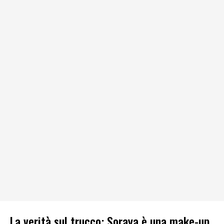
La verità sul trucco: Soraya è una make-up