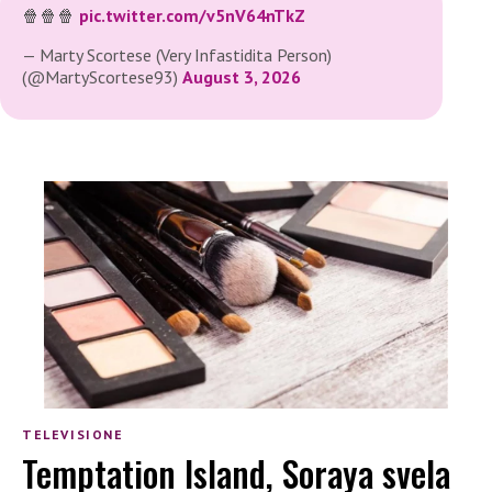
🍿🍿🍿
pic.twitter.com/v5nV64nTkZ
— Marty Scortese (Very Infastidita Person)
(@MartyScortese93)
August 3, 2026
TELEVISIONE
Temptation Island, Soraya svela