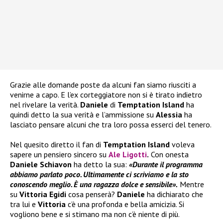
Grazie alle domande poste da alcuni fan siamo riusciti a
venirne a capo. E l’ex corteggiatore non si è tirato indietro
nel rivelare la verità.
Daniele
di
Temptation Island
ha
quindi detto la sua verità e l’ammissione su
Alessia
ha
lasciato pensare alcuni che tra loro possa esserci del tenero.
Nel quesito diretto il fan di
Temptation Island
voleva
sapere un pensiero sincero su
Ale Ligotti
.
Con onesta
Daniele Schiavon
ha detto la sua:
«Durante il programma
abbiamo parlato poco. Ultimamente ci scriviamo e la sto
conoscendo meglio. È una ragazza dolce e sensibile».
Mentre
su
Vittoria Egidi
cosa penserà?
Daniele
ha dichiarato che
tra lui e
Vittoria
c’è una profonda e bella amicizia. Si
vogliono bene e si stimano ma non c’è niente di più.