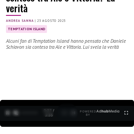
verità
ANDREA SANNA
|
23 AGOSTO 2023
TEMPTATION ISLAND
Alcuni fan di Temptation Island hanno pensato che Daniele
Schiavon sia conteso tra Ale e Vittoria. Lui svela la verità
0:28 /
Ad
hub
Media
POWERED
1
/
2
3:35
BY