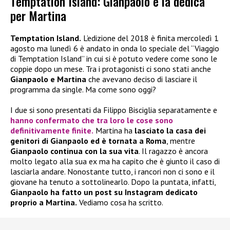
Temptation Island: Gianpaolo e la dedica
per Martina
Temptation Island.
L’edizione del 2018 è finita mercoledì 1
agosto ma lunedì 6 è andato in onda lo speciale del “Viaggio
di Temptation Island” in cui si è potuto vedere come sono le
coppie dopo un mese. Tra i protagonisti ci sono stati anche
Gianpaolo e Martina
che avevano deciso di lasciare il
programma da single. Ma come sono oggi?
I due si sono presentati da Filippo Bisciglia separatamente e
hanno confermato che tra loro le cose sono
definitivamente finite.
Martina ha
lasciato la casa dei
genitori di Gianpaolo ed è tornata a Roma
, mentre
Gianpaolo continua con la sua vita
. Il ragazzo è ancora
molto legato alla sua ex ma ha capito che è giunto il caso di
lasciarla andare. Nonostante tutto, i rancori non ci sono e il
giovane ha tenuto a sottolinearlo. Dopo la puntata, infatti,
Gianpaolo ha fatto un post su Instagram dedicato
proprio a Martina.
Vediamo cosa ha scritto.