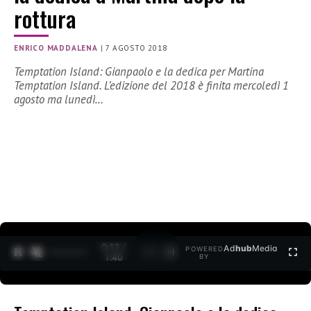
rottura
ENRICO MADDALENA
|
7 AGOSTO 2018
Temptation Island: Gianpaolo e la dedica per Martina
Temptation Island. L’edizione del 2018 è finita mercoledì 1
agosto ma lunedì…
0:12 /
Ad
hub
Media
POWERED
1
/
2
1:40
BY