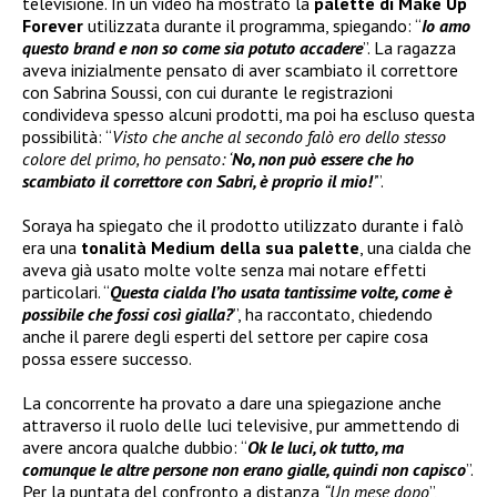
televisione. In un video ha mostrato la
palette di
Make Up
Forever
utilizzata durante il programma, spiegando: “
Io amo
questo brand e non so come sia potuto accadere
”. La ragazza
aveva inizialmente pensato di aver scambiato il correttore
con Sabrina Soussi, con cui durante le registrazioni
condivideva spesso alcuni prodotti, ma poi ha escluso questa
possibilità: “
Visto che anche al secondo falò ero dello stesso
colore del primo, ho pensato: ‘
No, non può essere che ho
scambiato il correttore con Sabri, è proprio il mio!
’
”.
Soraya ha spiegato che il prodotto utilizzato durante i falò
era una
tonalità Medium della sua palette
, una cialda che
aveva già usato molte volte senza mai notare effetti
particolari. “
Questa cialda l’ho usata tantissime volte, come è
possibile che fossi così gialla?
”, ha raccontato, chiedendo
anche il parere degli esperti del settore per capire cosa
possa essere successo.
La concorrente ha provato a dare una spiegazione anche
attraverso il ruolo delle luci televisive, pur ammettendo di
avere ancora qualche dubbio: “
Ok le luci, ok tutto, ma
comunque le altre persone non erano gialle, quindi non capisco
”.
Per la puntata del confronto a distanza
“Un mese dopo
”,