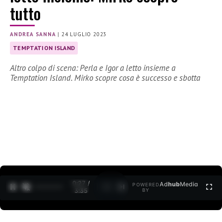
tutto
ANDREA SANNA
|
24 LUGLIO 2023
TEMPTATION ISLAND
Altro colpo di scena: Perla e Igor a letto insieme a
Temptation Island. Mirko scopre cosa è successo e sbotta
0:28 /
Ad
hub
Media
POWERED
1
/
2
3:35
BY