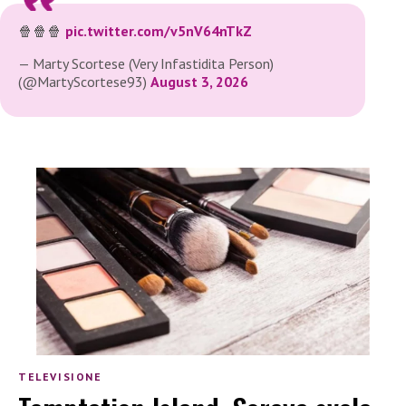
🍿🍿🍿
pic.twitter.com/v5nV64nTkZ
— Marty Scortese (Very Infastidita Person)
(@MartyScortese93)
August 3, 2026
TELEVISIONE