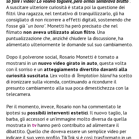
so fare i video! Lo volevo togliere, però ormai sembrava brutto
”.
A suscitare ulteriore curiosità è stata poi la questione dei
filtri. Una ragazza, nel tentativo di tranquillizzarlo, gli ha
consigliato di non ricorrere a effetti digitali, sostenendo che
fosse già “
un bono
”. Monetti ha però precisato che nel
filmato
non aveva utilizzato alcun filtro
. Una
puntualizzazione che, anziché chiudere la discussione, ha
alimentato ulteriormente le domande sul suo cambiamento.
Dopo il polverone social, Rosario Monetti è tornato a
mostrarsi in un
nuovo video girato in auto
, questa volta
con il sorriso e un
atteggiamento divertito davanti alla
curiosità suscitata
. L’ex volto di
Temptation Island
ha scelto
di ironizzare sulla vicenda, continuando a ricondurre il
presunto cambiamento alla sua poca dimestichezza con la
telecamera.
Per il momento, invece, Rosario non ha commentato le
ipotesi su
possibili interventi estetici
. Il nuovo taglio, la
barba, gli accessori e un’immagine molto diversa da quella
mostrata in
tv
hanno però contribuito ad alimentare il
dibattito. Quello che doveva essere un semplice video per
indicare il suo vero profilo TikTok si è così trasformato in un