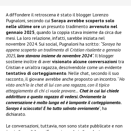
A diffondere il retroscena è stato il blogger Lorenzo
Pugnaloni, secondo cui
Soraya avrebbe scoperto solo
nelle ultime ore
un presunto tradimento
avvenuto nel
gennaio 2025
, quando la coppia stava insieme da circa due
mesi. La loro relazione, infatti, sarebbe iniziata nel
novembre 2024. Sui social, Pugnaloni ha scritto:
“Soraya ha
appena scoperto un tradimento di Cristian risalente a gennaio
2025,
loro stavano insieme da novembre 2024
“.
Il blogger
sostiene inoltre di aver
visionato alcune conversazioni
tra
Cristian e un’altra ragazza, descrivendole come un evidente
tentativo di corteggiamento
. Nelle chat, secondo il suo
racconto, il giovane avrebbe anche proposto un incontro. “
Ho
visto anch’io le chat di lui con una ragazza, con il tipico
atteggiamento di chi ci vuole provare…
Chat in cui lui chiede
addirittura a questa ragazza di vedersi. Ovviamente la
conversazione è molto lunga ed è lampante il corteggiamento.
Soraya è scioccata! E ho tutto salvato ovviamente
“, ha
dichiarato.
Le conversazioni, tuttavia, non sono state pubblicate e non