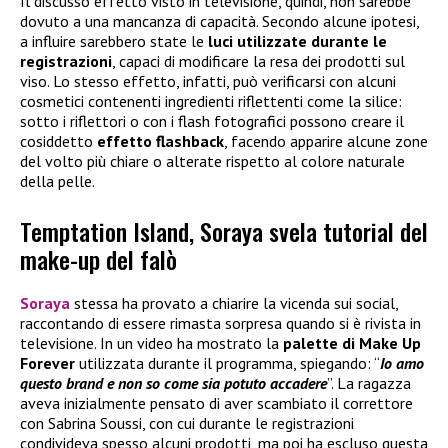
Il discusso effetto visto in televisione, quindi, non sarebbe
dovuto a una mancanza di capacità. Secondo alcune ipotesi,
a influire sarebbero state le
luci utilizzate durante le
registrazioni
, capaci di modificare la resa dei prodotti sul
viso. Lo stesso effetto, infatti, può verificarsi con alcuni
cosmetici contenenti ingredienti riflettenti come la silice:
sotto i riflettori o con i flash fotografici possono creare il
cosiddetto
effetto flashback
, facendo apparire alcune zone
del volto più chiare o alterate rispetto al colore naturale
della pelle.
Temptation Island, Soraya svela tutorial del
make-up del falò
Soraya
stessa ha provato a chiarire la vicenda sui social,
raccontando di essere rimasta sorpresa quando si è rivista in
televisione. In un video ha mostrato la
palette di
Make Up
Forever
utilizzata durante il programma, spiegando: “
Io amo
questo brand e non so come sia potuto accadere
”. La ragazza
aveva inizialmente pensato di aver scambiato il correttore
con Sabrina Soussi, con cui durante le registrazioni
condivideva spesso alcuni prodotti, ma poi ha escluso questa