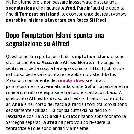
Nelle ultime ore a non passare inosservata è stata una
segnalazione
che riguarda
Alfred
. Pare infatti che dopo la
fine di
Temptation Island
, l’ex concorrente del reality show
potrebbe iniziare a lavorare con Rocco Siffredi
.
Dopo Temptation Island spunta una
segnalazione su Alfred
Quest’anno tra i protagonisti di
Temptation Island
ci sono
stati anche
Anna Acciardi
e
Alfred Ekhator
. Il viaggio nei
sentimenti della coppia ha appassionato tutto il pubblico e
nel corso delle varie puntate ne abbiamo viste di belle.
Proprio il concorrente del
reality show
si è infatti
pericolosamente avvicinato alla single
Sofia
. La passione tra
i due a un tratto è esplosa e tra loro è scattato il bacio. A
quel punto
Alfred
ha deciso di chiedere il falò di confronto
ad
Anna
e nel corso del faccia a faccia i toni tra loro si sono
decisamente scaldati. La coppia tuttavia ha deciso di
lasciarsi e così la
Acciardi
e
Ekhator
hanno abbandonato la
Sardegna separati.
Alfred
ha però voluto rivedere la
tentatrice e i due sono andati via insieme.