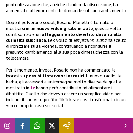
puntualizzazione che, anziché chiudere la discussione, ha
alimentato ulteriormente le domande sul suo cambiamento.
Dopo il polverone social, Rosario Monetti è tornato a
mostrarsi in un
nuovo video girato in auto
, questa volta
con il sorriso e un
atteggiamento divertito davanti alla
curiosità suscitata
. L’ex volto di
Temptation Island
ha scelto
di ironizzare sulla vicenda, continuando a ricondurre il
presunto cambiamento alla sua poca dimestichezza con la
telecamera.
Per il momento, invece, Rosario non ha commentato le
ipotesi su
possibili interventi estetici
. Il nuovo taglio, la
barba, gli accessori e un’immagine molto diversa da quella
mostrata in
tv
hanno però contribuito ad alimentare il
dibattito. Quello che doveva essere un semplice video per
indicare il suo vero profilo TikTok si è così trasformato in un
vero e proprio caso sui social.
@rosariomonetti7
Buongiorno a tutti 🫶🫶🫶
#napoli
#perte
#fyp
♬ Universo – Saymon Cleiton