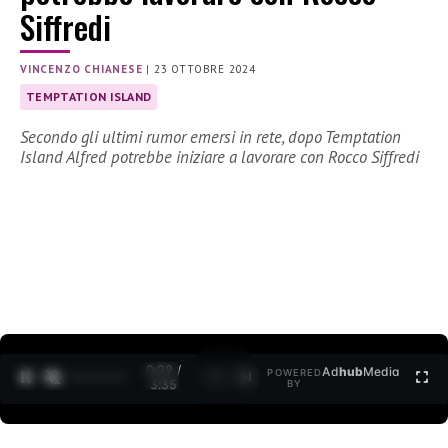
Siffredi
VINCENZO CHIANESE
|
23 OTTOBRE 2024
TEMPTATION ISLAND
Secondo gli ultimi rumor emersi in rete, dopo Temptation
Island Alfred potrebbe iniziare a lavorare con Rocco Siffredi
0:30 /
Ad
hub
Media
POWERED
1
/
2
3:35
BY