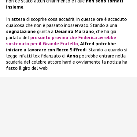
non c’è stato alcun chiarimento e i due
non sono tornati
insieme
.
In attesa di scoprire cosa accadrà, in queste ore è accaduto
qualcosa che non è passato inosservato. Stando a una
segnalazione
giunta a
Deianira Marzano
, che ha già
parlato del
presunto provino che
Federica
avrebbe
sostenuto per il
Grande Fratello
,
Alfred potrebbe
iniziare a lavorare con Rocco Siffredi
. Stando a quando si
legge infatti l’ex fidanzato di
Anna
potrebbe entrare nella
scuderia del celebre attore hard e ovviamente la notizia ha
fatto il giro del web.