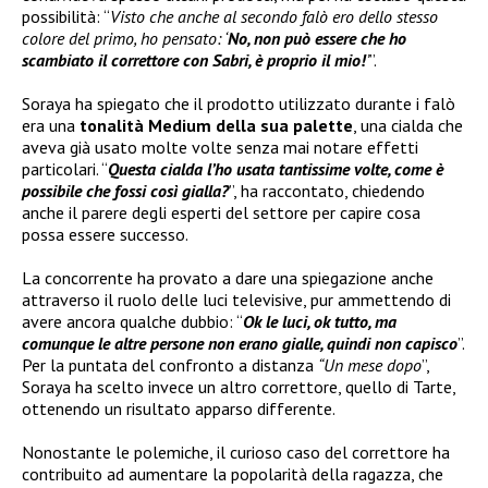
possibilità: “
Visto che anche al secondo falò ero dello stesso
colore del primo, ho pensato: ‘
No, non può essere che ho
scambiato il correttore con Sabri, è proprio il mio!
’
”.
Soraya ha spiegato che il prodotto utilizzato durante i falò
era una
tonalità Medium della sua palette
, una cialda che
aveva già usato molte volte senza mai notare effetti
particolari. “
Questa cialda l’ho usata tantissime volte, come è
possibile che fossi così gialla?
”, ha raccontato, chiedendo
anche il parere degli esperti del settore per capire cosa
possa essere successo.
La concorrente ha provato a dare una spiegazione anche
attraverso il ruolo delle luci televisive, pur ammettendo di
avere ancora qualche dubbio: “
Ok le luci, ok tutto, ma
comunque le altre persone non erano gialle, quindi non capisco
”.
Per la puntata del confronto a distanza
“Un mese dopo
”,
Soraya ha scelto invece un altro correttore, quello di Tarte,
ottenendo un risultato apparso differente.
Nonostante le polemiche, il curioso caso del correttore ha
contribuito ad aumentare la popolarità della ragazza, che