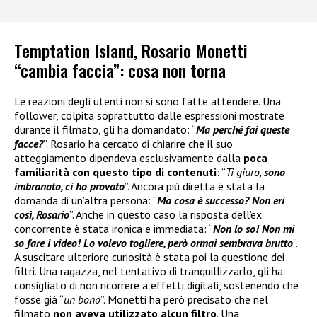
Temptation Island, Rosario Monetti
“cambia faccia”: cosa non torna
Le reazioni degli utenti non si sono fatte attendere. Una
follower, colpita soprattutto dalle espressioni mostrate
durante il filmato, gli ha domandato: “
Ma perché fai queste
facce?
”. Rosario ha cercato di chiarire che il suo
atteggiamento dipendeva esclusivamente dalla
poca
familiarità con questo tipo di contenuti
: “
Ti giuro,
sono
imbranato, ci ho provato
”. Ancora più diretta è stata la
domanda di un’altra persona: “
Ma cosa è successo? Non eri
così, Rosario
”. Anche in questo caso la risposta dell’ex
concorrente è stata ironica e immediata: “
Non lo so! Non mi
so fare i video! Lo volevo togliere, però ormai sembrava brutto
”.
A suscitare ulteriore curiosità è stata poi la questione dei
filtri. Una ragazza, nel tentativo di tranquillizzarlo, gli ha
consigliato di non ricorrere a effetti digitali, sostenendo che
fosse già “
un bono
”. Monetti ha però precisato che nel
filmato
non aveva utilizzato alcun filtro
. Una