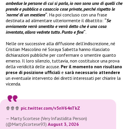
ambedue le persone di cui si parla, io non sono uno di quelli che
prende e pubblica a casaccio cose private, perché rispetto le
‘norme’ di un mestiere
“
. Ha poi concluso con una frase
destinata ad alimentare ulteriormente il dibattito:
“
Se
ovviamente verrò smentito e verrà detto che è una cosa
inventata, allora vedrete tutto. Punto e fine
“
.
Nelle ore successive alla diffusione dell’indiscrezione, né
Cristian Mascolino né Soraya Sabetta hanno rilasciato
dichiarazioni pubbliche per confermare o smentire quanto
emerso. Il loro silenzio, tuttavia, non costituisce una prova
della veridicità delle accuse.
Per il momento non risultano
prese di posizione ufficiali
e
sarà necessario attendere
un eventuale intervento dei diretti interessati per chiarire la
vicenda.
🍿🍿🍿
pic.twitter.com/v5nV64nTkZ
— Marty Scortese (Very Infastidita Person)
(@MartyScortese93)
August 3, 2026