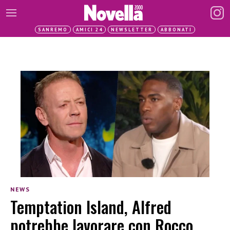
SANREMO
AMICI 24
NEWSLETTER
ABBONATI
NEWS
Temptation Island, Alfred
potrebbe lavorare con Rocco