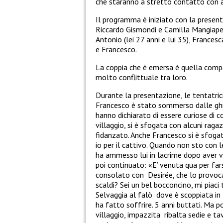
che staranno a stretto contatto con a
Il programma è iniziato con la present
Riccardo Gismondi e Camilla Mangiapelo,
Antonio (lei 27 anni e lui 35), Francesc
e Francesco.
La coppia che è emersa è quella com
molto conflittuale tra loro.
Durante la presentazione, le tentatrici
Francesco è stato sommerso dalle ghi
hanno dichiarato di essere curiose di 
villaggio, si è sfogata con alcuni rag
fidanzato.
Anche Francesco si è sfog
io per il cattivo. Quando non sto con l
ha ammesso lui in lacrime dopo aver vi
poi continuato: «E’ venuta qua per fars
consolato con
Desirée
, che lo provoc
scaldi? Sei un bel bocconcino, mi piaci
Selvaggia al falò
dove è scoppiata in 
ha fatto soffrire. 5 anni buttati. Ma 
villaggio, impazzita
ribalta sedie e ta