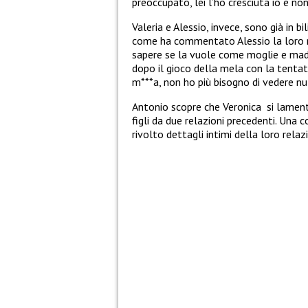
preoccupato, lei l’ho cresciuta io
e non
Valeria
e
Alessio
, invece, sono già in b
come ha commentato Alessio la loro 
sapere se la vuole come moglie e madr
dopo il gioco della mela con la tenta
m***a, non ho più bisogno di vedere nulla
Antonio scopre che
V
eronica
si lament
figli da due relazioni precedenti. Una
rivolto dettagli intimi della loro relaz