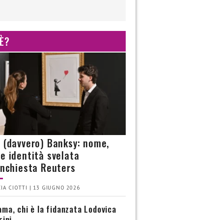
 È?
è (davvero) Banksy: nome,
 e identità svelata
’inchiesta Reuters
IA CIOTTI | 13 GIUGNO 2026
ma, chi è la fidanzata Lodovica
rini