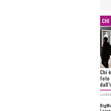
CHI
Chi 
foto
dall
LUCREZ
BigMa
Lazze