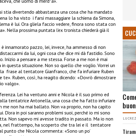
iceva, che uomo di merd*a».
si stia divertendo abbastanza una cosa che ha mandato
ena lo ha visto
i farsi massaggiare la schiena da
Simona
,
lema è lui. Ora gliela faccio vedere, finora sono stata con
». Nella prossima puntata l’ex tronista chiederà già il
CUC
i è innamorato pazzo, lei, invece, ha ammesso di non
distaccarmi da lui, ogni cosa che dice mi dà fastidio. Sono
o. Inizio a pensare a me stessa. Forse a me non è mai
in questa situazione. Non so quello che voglio. Vorrei un
la
frase al tentatore
Gianfranco
, che fa infuriare Ruben
e te». Ruben, così, ha reagito dicendo: «Dovrò dimostrare
io valgo».
fferenza. Lei ha ventuno anni e Nicola è il suo primo ed
Come
alla tentatrice
Antonella
, una cosa che ha fatto infuriare
buon
 me non ha mai ballato. Non va proprio, non ha capito
ui. D’ora in poi saranno problemi suoi, perché io mi sono
otta. Non sapevo mi avesse tradito in passato. Ma io non
LUCREZ
a, nel frattempo, ha scoperto che tra lei e il
tentatore
Tiram
 al punto che Nicola commenta: «Sono un po’