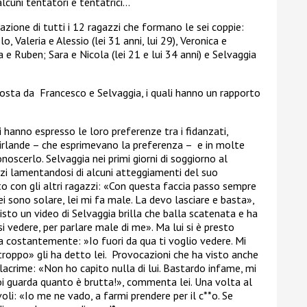
lcuni tentatori e tentatrici…
azione di tutti i 12 ragazzi che formano le sei coppie:
 Valeria e Alessio (lei 31 anni, lui 29), Veronica e
a e Ruben; Sara e Nicola (lei 21 e lui 34 anni) e Selvaggia
posta da
Francesco e Selvaggia, i quali hanno un rapporto
 hanno espresso le loro preferenze tra i fidanzati,
rlande – che esprimevano la preferenza – e in molte
conoscerlo.
Selvaggia nei primi giorni di soggiorno al
azzi lamentandosi di alcuni atteggiamenti del suo
ato
con gli altri ragazzi: «Con questa faccia passo sempre
ei sono solare, lei mi fa male. La devo lasciare e basta»,
sto un video di Selvaggia brilla che balla scatenata e ha
i vedere, per parlare male di me». Ma lui si è presto
a costantemente: »Io fuori da qua ti voglio vedere. Mi
 troppo» gli ha detto lei.
Provocazioni che ha visto anche
lacrime: «Non ho capito nulla di lui. Bastardo infame, mi
poi guarda quanto è brutta!», commenta lei.
Una volta al
voli: «Io me ne vado, a farmi prendere per il c**o. Se