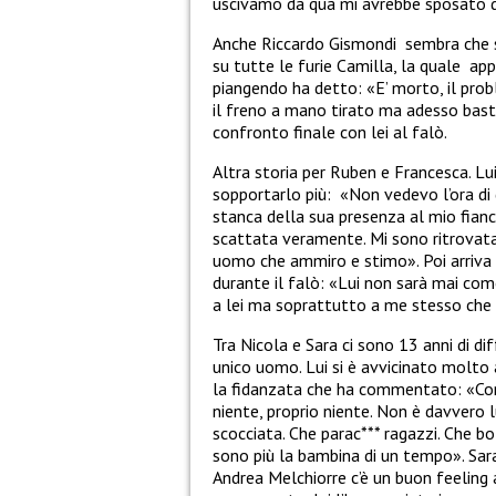
uscivamo da qua mi avrebbe sposato d
Anche Riccardo
Gismondi
sembra che 
su tutte le furie
Camilla
, la quale
app
piangendo ha detto: «E’ morto, il prob
il freno a mano tirato ma adesso basta
confronto finale con lei al falò.
Altra storia per Ruben
e Francesca. Lu
sopportarlo più:
«Non vedevo l’ora di 
stanca della sua presenza al mio fianc
scattata veramente. Mi sono ritrovata 
uomo che ammiro e stimo». Poi arriva 
durante il falò: «Lui non sarà mai com
a lei ma soprattutto a me stesso che 
Tra Nicola
e
Sara
ci sono 13 anni di di
unico uomo. Lui si è avvicinato molto 
la fidanzata che ha commentato: «Con
niente, proprio niente. Non è davvero l
scocciata. Che parac*** ragazzi. Che b
sono più la bambina di un tempo».
Sar
Andrea Melchiorre
c’è un buon feeling