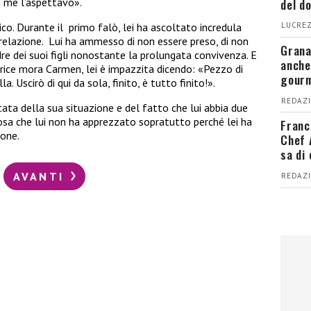
del d
 me l’aspettavo».
ilico. Durante il primo falò, lei ha ascoltato incredula
LUCREZ
relazione.
Lui ha ammesso di non essere preso, di non
Grana
e dei suoi figli nonostante la prolungata convivenza. E
anche
trice mora
Carmen
, lei è impazzita dicendo: «Pezzo di
gour
. Uscirò di qui da sola, finito, è tutto finito!».
REDAZI
ata della sua situazione e del fatto che lui abbia due
 cosa che lui non ha apprezzato sopratutto perché lei ha
Franc
ione.
Chef 
sa di
AVANTI
REDAZI