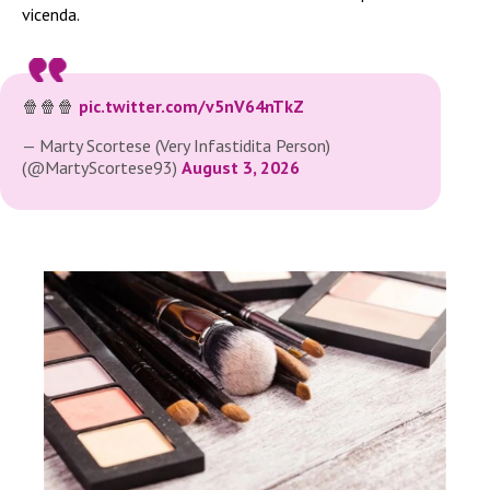
vicenda.
🍿🍿🍿
pic.twitter.com/v5nV64nTkZ
— Marty Scortese (Very Infastidita Person)
(@MartyScortese93)
August 3, 2026