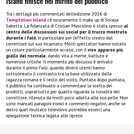
Island finisce nel mirino del pubblico
Tra i dettagli più commentati dell’edizione 2026 di
Temptation Island
c’è sicuramente il make up di Soraya
Sabetta. La fidanzata di Cristian Mascolino è stata spesso
al
centro delle discussioni sui social per il trucco mostrato
durante i falò
, in particolare per l’effetto creato dal
correttore sul suo incarnato. Molti spettatori hanno notato
un colore particolarmente acceso, con il
viso apparso più
giallo del normale
, dando vita a meme, battute e
numerose critiche. Il momento più discusso è arrivato
durante il primo falò, quando diversi utenti hanno
sottolineato il contrasto tra la base utilizzata dalla
ragazza romana e il resto del volto. Puntata dopo puntata,
il pubblico ha continuato a commentare la scelta dei
prodotti, soprattutto per quanto riguarda la tonalità del
correttore, ritenuta da molti poco adatta alla sua pelle. Non
sono mancati paragoni ironici e commenti negativi, anche se
dietro quel risultato televisivo potrebbe esserci una
spiegazione tecnica legata alle riprese.