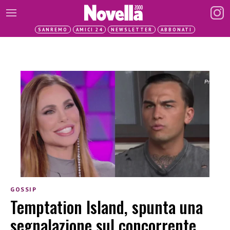
SANREMO
AMICI 24
NEWSLETTER
ABBONATI
GOSSIP
Temptation Island, spunta una
segnalazione sul concorrente