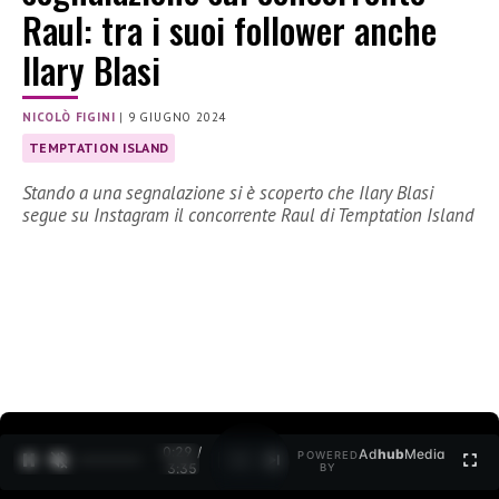
Raul: tra i suoi follower anche
Ilary Blasi
NICOLÒ FIGINI
|
9 GIUGNO 2024
TEMPTATION ISLAND
Stando a una segnalazione si è scoperto che Ilary Blasi
segue su Instagram il concorrente Raul di Temptation Island
0:30 /
Ad
hub
Media
POWERED
1
/
2
3:35
BY