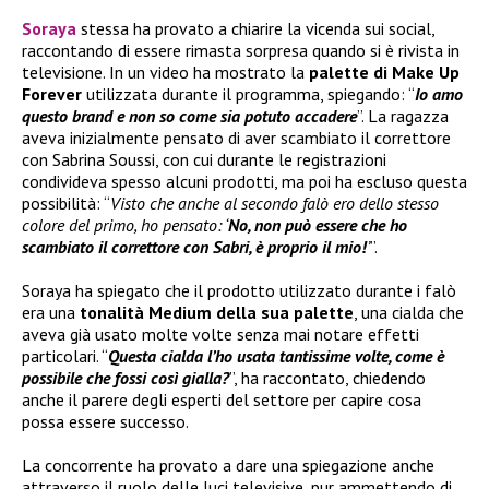
Soraya
stessa ha provato a chiarire la vicenda sui social,
raccontando di essere rimasta sorpresa quando si è rivista in
televisione. In un video ha mostrato la
palette di
Make Up
Forever
utilizzata durante il programma, spiegando: “
Io amo
questo brand e non so come sia potuto accadere
”. La ragazza
aveva inizialmente pensato di aver scambiato il correttore
con Sabrina Soussi, con cui durante le registrazioni
condivideva spesso alcuni prodotti, ma poi ha escluso questa
possibilità: “
Visto che anche al secondo falò ero dello stesso
colore del primo, ho pensato: ‘
No, non può essere che ho
scambiato il correttore con Sabri, è proprio il mio!
’
”.
Soraya ha spiegato che il prodotto utilizzato durante i falò
era una
tonalità Medium della sua palette
, una cialda che
aveva già usato molte volte senza mai notare effetti
particolari. “
Questa cialda l’ho usata tantissime volte, come è
possibile che fossi così gialla?
”, ha raccontato, chiedendo
anche il parere degli esperti del settore per capire cosa
possa essere successo.
La concorrente ha provato a dare una spiegazione anche
attraverso il ruolo delle luci televisive, pur ammettendo di