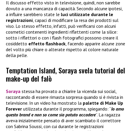
Il discusso effetto visto in televisione, quindi, non sarebbe
dovuto a una mancanza di capacità. Secondo alcune ipotesi,
a influire sarebbero state le
luci utilizzate durante le
registrazioni
, capaci di modificare la resa dei prodotti sul
viso. Lo stesso effetto, infatti, può verificarsi con alcuni
cosmetici contenenti ingredienti riflettenti come la silice:
sotto i riflettori o con i flash fotografici possono creare il
cosiddetto
effetto flashback
, facendo apparire alcune zone
del volto più chiare o alterate rispetto al colore naturale
della pelle.
Temptation Island, Soraya svela tutorial del
make-up del falò
Soraya
stessa ha provato a chiarire la vicenda sui social,
raccontando di essere rimasta sorpresa quando si è rivista in
televisione. In un video ha mostrato la
palette di
Make Up
Forever
utilizzata durante il programma, spiegando: “
Io amo
questo brand e non so come sia potuto accadere
”. La ragazza
aveva inizialmente pensato di aver scambiato il correttore
con Sabrina Soussi, con cui durante le registrazioni