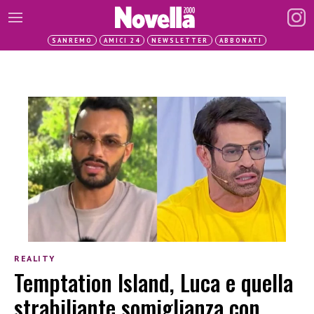
SANREMO
AMICI 24
NEWSLETTER
ABBONATI
REALITY
Temptation Island, Luca e quella
strabiliante somiglianza con