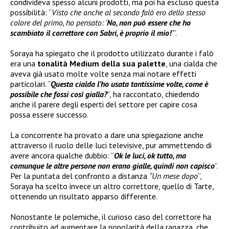
condivideva spesso alcuni prodotti, ma poi ha escluso questa
possibilità: “
Visto che anche al secondo falò ero dello stesso
colore del primo, ho pensato: ‘
No, non può essere che ho
scambiato il correttore con Sabri, è proprio il mio!
’
”.
Soraya ha spiegato che il prodotto utilizzato durante i falò
era una
tonalità Medium della sua palette
, una cialda che
aveva già usato molte volte senza mai notare effetti
particolari. “
Questa cialda l’ho usata tantissime volte, come è
possibile che fossi così gialla?
”, ha raccontato, chiedendo
anche il parere degli esperti del settore per capire cosa
possa essere successo.
La concorrente ha provato a dare una spiegazione anche
attraverso il ruolo delle luci televisive, pur ammettendo di
avere ancora qualche dubbio: “
Ok le luci, ok tutto, ma
comunque le altre persone non erano gialle, quindi non capisco
”.
Per la puntata del confronto a distanza
“Un mese dopo
”,
Soraya ha scelto invece un altro correttore, quello di Tarte,
ottenendo un risultato apparso differente.
Nonostante le polemiche, il curioso caso del correttore ha
contribuito ad aumentare la popolarità della ragazza, che