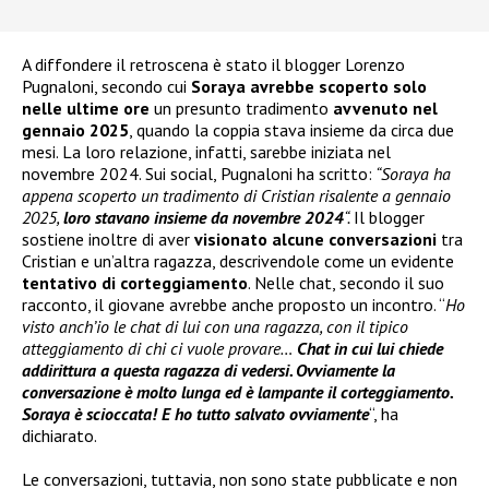
A diffondere il retroscena è stato il blogger Lorenzo
Pugnaloni, secondo cui
Soraya avrebbe scoperto solo
nelle ultime ore
un presunto tradimento
avvenuto nel
gennaio 2025
, quando la coppia stava insieme da circa due
mesi. La loro relazione, infatti, sarebbe iniziata nel
novembre 2024. Sui social, Pugnaloni ha scritto:
“Soraya ha
appena scoperto un tradimento di Cristian risalente a gennaio
2025,
loro stavano insieme da novembre 2024
“.
Il blogger
sostiene inoltre di aver
visionato alcune conversazioni
tra
Cristian e un’altra ragazza, descrivendole come un evidente
tentativo di corteggiamento
. Nelle chat, secondo il suo
racconto, il giovane avrebbe anche proposto un incontro. “
Ho
visto anch’io le chat di lui con una ragazza, con il tipico
atteggiamento di chi ci vuole provare…
Chat in cui lui chiede
addirittura a questa ragazza di vedersi. Ovviamente la
conversazione è molto lunga ed è lampante il corteggiamento.
Soraya è scioccata! E ho tutto salvato ovviamente
“, ha
dichiarato.
Le conversazioni, tuttavia, non sono state pubblicate e non