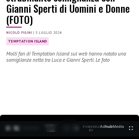
Gianni Sperti di Uomini e Donne
(FOTO)
NICOLÒ FIGINI
|
5 LUGLIO 2024
TEMPTATION ISLAND
Molti fan di Temptation Island sul web hanno notato una
somiglianza netta tra Luca e Gianni Sperti. Le foto
0:30 /
Ad
hub
Media
POWERED
1
/
2
1:40
BY