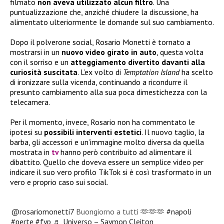
filmato
non aveva utilizzato alcun filtro
. Una
puntualizzazione che, anziché chiudere la discussione, ha
alimentato ulteriormente le domande sul suo cambiamento.
Dopo il polverone social, Rosario Monetti è tornato a
mostrarsi in un
nuovo video girato in auto
, questa volta
con il sorriso e un
atteggiamento divertito davanti alla
curiosità suscitata
. L’ex volto di
Temptation Island
ha scelto
di ironizzare sulla vicenda, continuando a ricondurre il
presunto cambiamento alla sua poca dimestichezza con la
telecamera.
Per il momento, invece, Rosario non ha commentato le
ipotesi su
possibili interventi estetici
. Il nuovo taglio, la
barba, gli accessori e un’immagine molto diversa da quella
mostrata in
tv
hanno però contribuito ad alimentare il
dibattito. Quello che doveva essere un semplice video per
indicare il suo vero profilo TikTok si è così trasformato in un
vero e proprio caso sui social.
@rosariomonetti7
Buongiorno a tutti 🫶🫶🫶
#napoli
#perte
#fyp
♬ Universo – Saymon Cleiton