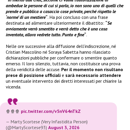
ambedue le persone di cui si parla, io non sono uno di quelli che
prende e pubblica a casaccio cose private, perché rispetto le
‘norme’ di un mestiere
“
. Ha poi concluso con una frase
destinata ad alimentare ulteriormente il dibattito:
“
Se
ovviamente verrò smentito e verrà detto che è una cosa
inventata, allora vedrete tutto. Punto e fine
“
.
Nelle ore successive alla diffusione dell’indiscrezione, né
Cristian Mascolino né Soraya Sabetta hanno rilasciato
dichiarazioni pubbliche per confermare o smentire quanto
emerso. Il loro silenzio, tuttavia, non costituisce una prova
della veridicità delle accuse.
Per il momento non risultano
prese di posizione ufficiali
e
sarà necessario attendere
un eventuale intervento dei diretti interessati per chiarire la
vicenda.
🍿🍿🍿
pic.twitter.com/v5nV64nTkZ
— Marty Scortese (Very Infastidita Person)
(@MartyScortese93)
August 3, 2026