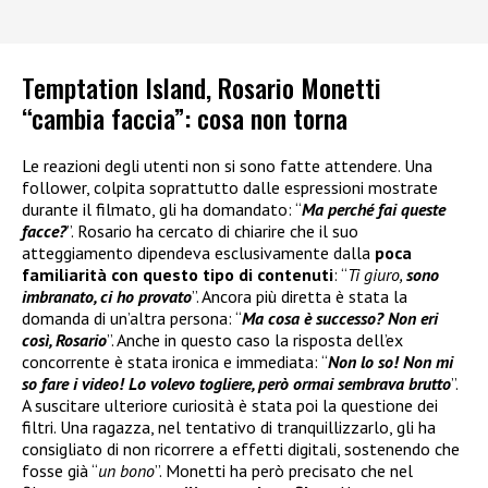
Temptation Island, Rosario Monetti
“cambia faccia”: cosa non torna
Le reazioni degli utenti non si sono fatte attendere. Una
follower, colpita soprattutto dalle espressioni mostrate
durante il filmato, gli ha domandato: “
Ma perché fai queste
facce?
”. Rosario ha cercato di chiarire che il suo
atteggiamento dipendeva esclusivamente dalla
poca
familiarità con questo tipo di contenuti
: “
Ti giuro,
sono
imbranato, ci ho provato
”. Ancora più diretta è stata la
domanda di un’altra persona: “
Ma cosa è successo? Non eri
così, Rosario
”. Anche in questo caso la risposta dell’ex
concorrente è stata ironica e immediata: “
Non lo so! Non mi
so fare i video! Lo volevo togliere, però ormai sembrava brutto
”.
A suscitare ulteriore curiosità è stata poi la questione dei
filtri. Una ragazza, nel tentativo di tranquillizzarlo, gli ha
consigliato di non ricorrere a effetti digitali, sostenendo che
fosse già “
un bono
”. Monetti ha però precisato che nel