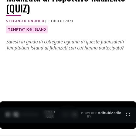
(QUIZ)
STEFANO D'ONOFRIO
|
5 LUGLIO 2021
TEMPTATION ISLAND
Saresti in grado di collegare ognuna di queste fidanzatedi
Temptation Island ai fidanzati con cui hanno partecipato?
0:04 /
Ad
hub
Media
POWERED
1
/
2
3:35
BY