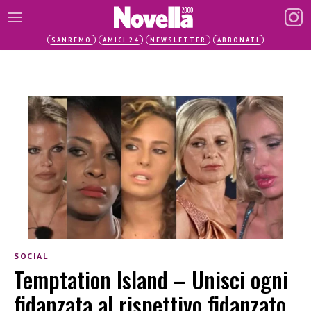
SANREMO
AMICI 24
NEWSLETTER
ABBONATI
SOCIAL
Temptation Island – Unisci ogni
fidanzata al rispettivo fidanzato