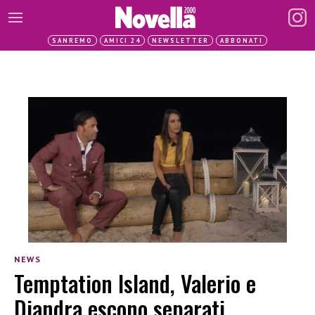
SANREMO
AMICI 24
NEWSLETTER
ABBONATI
NEWS
Temptation Island, Valerio e
Diandra escono separati