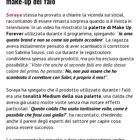
make-up del falò
Soraya
stessa ha provato a chiarire la vicenda sui social,
raccontando di essere rimasta sorpresa quando si è rivista in
televisione. In un video ha mostrato la
palette di
Make Up
Forever
utilizzata durante il programma, spiegando: “
Io amo
questo brand e non so come sia potuto accadere
”. La ragazza
aveva inizialmente pensato di aver scambiato il correttore
con Sabrina Soussi, con cui durante le registrazioni
condivideva spesso alcuni prodotti, ma poi ha escluso questa
possibilità: “
Visto che anche al secondo falò ero dello stesso
colore del primo, ho pensato: ‘
No, non può essere che ho
scambiato il correttore con Sabri, è proprio il mio!
’
”.
Soraya ha spiegato che il prodotto utilizzato durante i falò
era una
tonalità Medium della sua palette
, una cialda che
aveva già usato molte volte senza mai notare effetti
particolari. “
Questa cialda l’ho usata tantissime volte, come è
possibile che fossi così gialla?
”, ha raccontato, chiedendo
anche il parere degli esperti del settore per capire cosa
possa essere successo.
La concorrente ha provato a dare una spiegazione anche