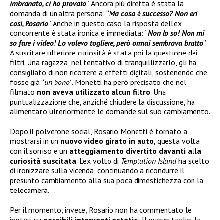
imbranato, ci ho provato
”. Ancora più diretta è stata la
domanda di un’altra persona: “
Ma cosa è successo? Non eri
così, Rosario
”. Anche in questo caso la risposta dell’ex
concorrente è stata ironica e immediata: “
Non lo so! Non mi
so fare i video! Lo volevo togliere, però ormai sembrava brutto
”.
A suscitare ulteriore curiosità è stata poi la questione dei
filtri. Una ragazza, nel tentativo di tranquillizzarlo, gli ha
consigliato di non ricorrere a effetti digitali, sostenendo che
fosse già “
un bono
”. Monetti ha però precisato che nel
filmato
non aveva utilizzato alcun filtro
. Una
puntualizzazione che, anziché chiudere la discussione, ha
alimentato ulteriormente le domande sul suo cambiamento.
Dopo il polverone social, Rosario Monetti è tornato a
mostrarsi in un
nuovo video girato in auto
, questa volta
con il sorriso e un
atteggiamento divertito davanti alla
curiosità suscitata
. L’ex volto di
Temptation Island
ha scelto
di ironizzare sulla vicenda, continuando a ricondurre il
presunto cambiamento alla sua poca dimestichezza con la
telecamera.
Per il momento, invece, Rosario non ha commentato le
ipotesi su
possibili interventi estetici
. Il nuovo taglio, la