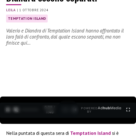
LEILA
|
1 OTTOBRE 2024
TEMPTATION ISLAND
Valerio e Diandra di Temptation Island hanno affrontato il
loro falò di confronto, dal quale escono separati, ma non
finisce qui…
0:30 /
Ad
hub
Media
POWERED
1
/
2
1:40
BY
Nella puntata di questa sera di
Temptation Island
si è