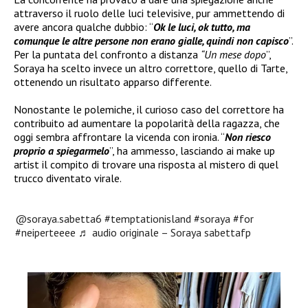
attraverso il ruolo delle luci televisive, pur ammettendo di
avere ancora qualche dubbio: “
Ok le luci, ok tutto, ma
comunque le altre persone non erano gialle, quindi non capisco
”.
Per la puntata del confronto a distanza
“Un mese dopo
”,
Soraya ha scelto invece un altro correttore, quello di Tarte,
ottenendo un risultato apparso differente.
Nonostante le polemiche, il curioso caso del correttore ha
contribuito ad aumentare la popolarità della ragazza, che
oggi sembra affrontare la vicenda con ironia. “
Non riesco
proprio a spiegarmelo
”, ha ammesso, lasciando ai make up
artist il compito di trovare una risposta al mistero di quel
trucco diventato virale.
@soraya.sabetta6
#temptationisland
#soraya
#for
#neiperteeee
♬ audio originale – Soraya sabettafp