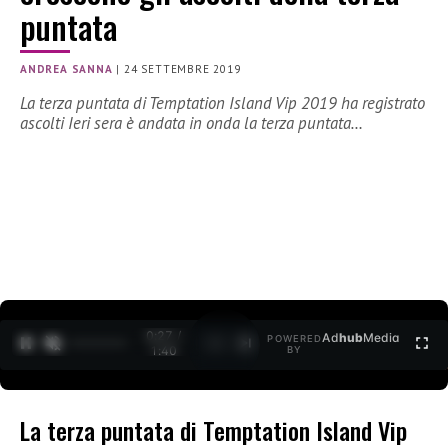
puntata
ANDREA SANNA
|
24 SETTEMBRE 2019
La terza puntata di Temptation Island Vip 2019 ha registrato
ascolti Ieri sera è andata in onda la terza puntata…
0:27 /
Ad
hub
Media
POWERED
1
/
2
1:40
BY
La terza puntata di Temptation Island Vip