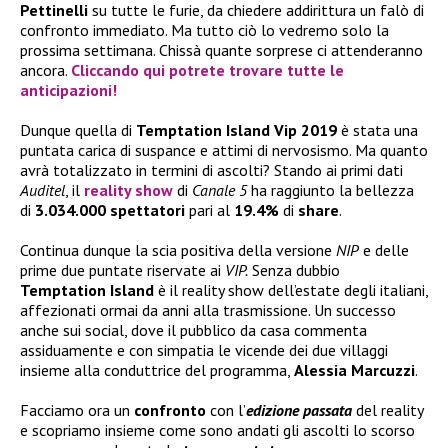
Pettinelli
su tutte le furie, da chiedere addirittura un falò di
confronto immediato. Ma tutto ciò lo vedremo solo la
prossima settimana. Chissà quante sorprese ci attenderanno
ancora.
Cliccando qui potrete trovare tutte le
anticipazioni!
Dunque quella di
Temptation Island Vip 2019
è stata una
puntata carica di suspance e attimi di nervosismo. Ma quanto
avrà totalizzato in termini di ascolti? Stando ai primi dati
Auditel
, il
reality show
di
Canale 5
ha raggiunto la bellezza
di
3.034.000 spettatori
pari al
19.4%
di
share
.
Continua dunque la scia positiva della versione
NIP
e delle
prime due puntate riservate ai
VIP.
Senza dubbio
Temptation Island
è il reality show dell’estate degli italiani,
affezionati ormai da anni alla trasmissione. Un successo
anche sui social, dove il pubblico da casa commenta
assiduamente e con simpatia le vicende dei due villaggi
insieme alla conduttrice del programma,
Alessia Marcuzzi
.
Facciamo ora un
confronto
con l’
edizione passata
del reality
e scopriamo insieme come sono andati gli ascolti lo scorso