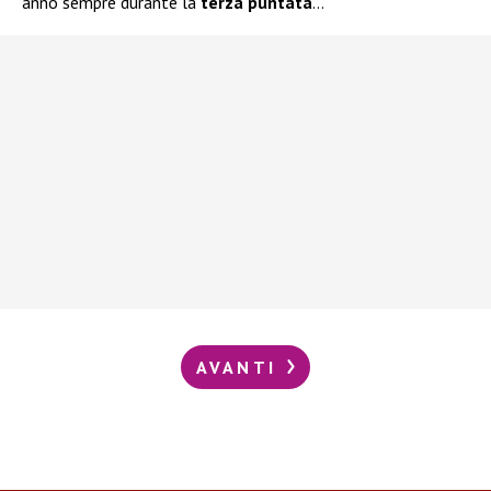
anno sempre durante la
terza puntata
…
AVANTI