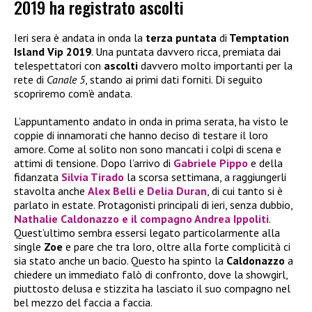
2019 ha registrato ascolti
Ieri sera è andata in onda la
terza puntata
di
Temptation
Island Vip 2019
. Una puntata davvero ricca, premiata dai
telespettatori con
ascolti
davvero molto importanti per la
rete di
Canale 5
, stando ai primi dati forniti. Di seguito
scopriremo com’è andata.
L’appuntamento andato in onda in prima serata, ha visto le
coppie di innamorati che hanno deciso di testare il loro
amore. Come al solito non sono mancati i colpi di scena e
attimi di tensione. Dopo l’arrivo di
Gabriele Pippo
e della
fidanzata
Silvia Tirado
la scorsa settimana, a raggiungerli
stavolta anche
Alex Belli
e
Delia Duran
, di cui tanto si è
parlato in estate. Protagonisti principali di ieri, senza dubbio,
Nathalie Caldonazzo
e il compagno
Andrea Ippoliti
.
Quest’ultimo sembra essersi legato particolarmente alla
single
Zoe
e pare che tra loro, oltre alla forte complicità ci
sia stato anche un bacio. Questo ha spinto la
Caldonazzo
a
chiedere un immediato falò di confronto, dove la showgirl,
piuttosto delusa e stizzita ha lasciato il suo compagno nel
bel mezzo del faccia a faccia.