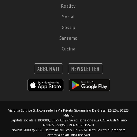
Reality
Social
Gossip
Sanremo
Cucina
ABBONATI
NEWSLETTER
Visibilia Editrice S.r.l.
con sede in Via Privata Giovannino De Grassi 12/12A, 20123
Milano.
Capitale sociale € 100.000,00 I.V. - C.F./P.IVA ed iscrizione alla C.C.I.A.A. di Milano
N.10269990965 - REA MI-2519578.
Novella 2000 © 2026. Iscritta al ROC con il n.37767. Tutti i diritti di proprietà
letteraria ed artistica riservati.