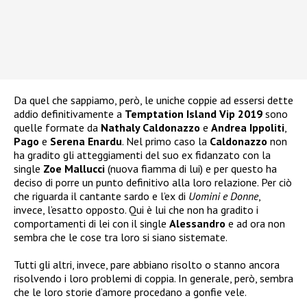
Da quel che sappiamo, però, le uniche coppie ad essersi dette
addio definitivamente a
Temptation Island Vip 2019
sono
quelle formate da
Nathaly Caldonazzo
e
Andrea Ippoliti
,
Pago
e
Serena Enardu
. Nel primo caso la
Caldonazzo
non
ha gradito gli atteggiamenti del suo ex fidanzato con la
single
Zoe Mallucci
(nuova fiamma di lui) e per questo ha
deciso di porre un punto definitivo alla loro relazione. Per ciò
che riguarda il cantante sardo e l’ex di
Uomini e Donne
,
invece, l’esatto opposto. Qui è lui che non ha gradito i
comportamenti di lei con il single
Alessandro
e ad ora non
sembra che le cose tra loro si siano sistemate.
Tutti gli altri, invece, pare abbiano risolto o stanno ancora
risolvendo i loro problemi di coppia. In generale, però, sembra
che le loro storie d’amore procedano a gonfie vele.