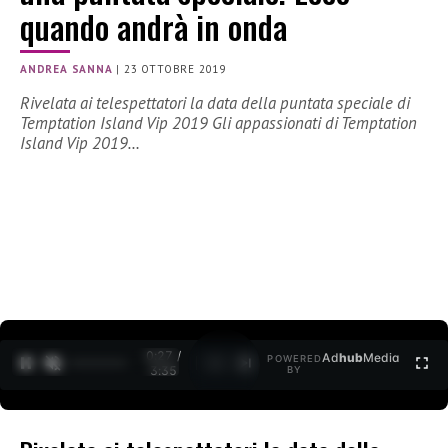
quando andrà in onda
ANDREA SANNA
|
23 OTTOBRE 2019
Rivelata ai telespettatori la data della puntata speciale di
Temptation Island Vip 2019 Gli appassionati di Temptation
Island Vip 2019…
0:27 /
Ad
hub
Media
POWERED
1
/
2
3:35
BY