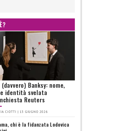
 È?
è (davvero) Banksy: nome,
 e identità svelata
’inchiesta Reuters
IA CIOTTI | 13 GIUGNO 2026
ma, chi è la fidanzata Lodovica
rini