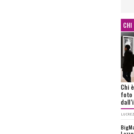
CHI
Chi 
foto
dall
LUCREZ
BigMa
Lazze