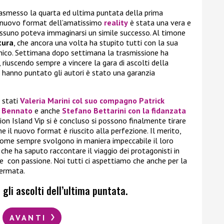
asmesso la quarta ed ultima puntata della prima
l nuovo format dell’amatissimo
reality
è stata una vera e
 nessuno poteva immaginarsi un simile successo. Al timone
tura
, che ancora una volta ha stupito tutti con la sua
e unico. Settimana dopo settimana la trasmissione ha
 riuscendo sempre a vincere la gara di ascolti della
ui hanno puntato gli autori è stato una garanzia
o stati
Valeria Marini
col suo compagno
Patrick
a Bennato
e anche
Stefano Bettarini
con la fidanzata
on Island Vip si è concluso si possono finalmente tirare
e il nuovo format è riuscito alla perfezione. Il merito,
 come sempre svolgono in maniera impeccabile il loro
 che ha saputo raccontare il viaggio dei protagonisti in
 con passione. Noi tutti ci aspettiamo che anche per la
fermata.
gli ascolti dell’ultima puntata.
AVANTI