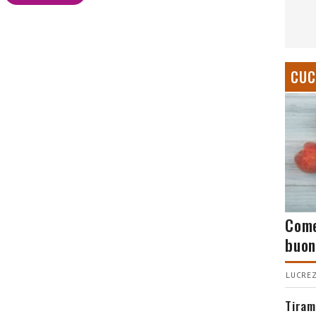
CUC
Come
buon
LUCREZ
Tiram