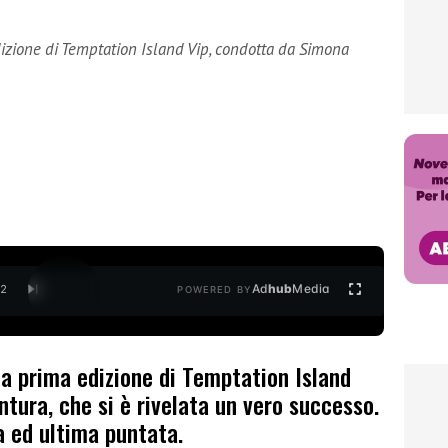
dizione di Temptation Island Vip, condotta da Simona
Ad
hub
Media
/
2
POWERED BY
la prima edizione di Temptation Island
tura, che si è rivelata un vero successo.
ta ed ultima puntata.