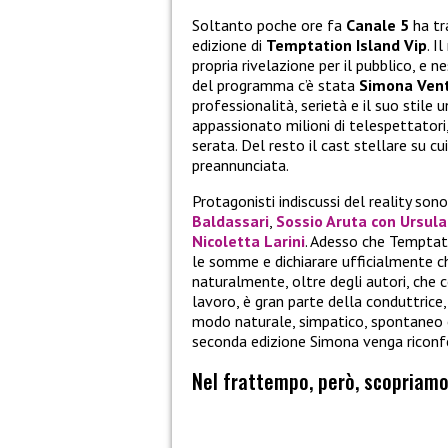
Soltanto poche ore fa
Canale 5
ha tr
edizione di
Temptation Island Vip
. I
propria rivelazione per il pubblico, e
del programma c’è stata
Simona Ven
professionalità, serietà e il suo stil
appassionato milioni di telespettatori,
serata. Del resto il cast stellare su c
preannunciata.
Protagonisti indiscussi del reality son
Baldassari
,
Sossio Aruta
con
Ursul
Nicoletta Larini
. Adesso che Temptati
le somme e dichiarare ufficialmente ch
naturalmente, oltre degli autori, che
lavoro, è gran parte della conduttrice,
modo naturale, simpatico, spontaneo e
seconda edizione Simona venga ricon
Nel frattempo, però, scopriamo 