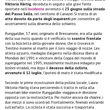
Viktoria Härtig
, deceduta in seguito alle gravi ferite
riportate nell’
incidente
avvenuto il
23 giugno sulla strada
del Passo Sella
, nel territorio di Canazei. Si tratta di un
atto dovuto da parte degli inquirenti
per consentire gli
accertamenti sulla dinamica dello schianto.
Runggaldier, 57 anni, originario di Bressanone, era alla guida
della sua moto quando si è verificato lo
scontro frontale
con la bicicletta della giovane donna, che si trovava in
Trentino insieme al marito per il loro viaggio di nozze. L’ex
atleta azzurro, medaglia d’argento nella discesa libera ai
Mondiali del 1991 e vincitore della Coppa del mondo di
supergigante nel 1995, inizialmente risultava indagato per
lesioni stradali, ma dopo il
decesso della ciclista
,
avvenuto il 12 luglio
, l’ipotesi di reato è stata modificata.
Secondo le prime ricostruzioni della polizia locale, Laura
Viktoria Härtig stava percorrendo il tratto in sella alla
mountain bike mentre Runggaldier viaggiava in direzione
opposta con la motocicletta. Per motivi ancora da chiarire, i
due mezzi si sono scontrati frontalmente, finendo entrambi
sull’asfalto. La ciclista è stata soccorsa e trasportata