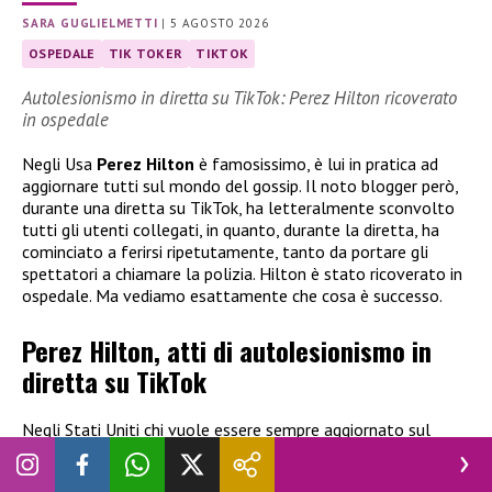
SARA GUGLIELMETTI
|
5 AGOSTO 2026
OSPEDALE
TIK TOKER
TIKTOK
Autolesionismo in diretta su TikTok: Perez Hilton ricoverato
in ospedale
Negli Usa
Perez Hilton
è famosissimo, è lui in pratica ad
aggiornare tutti sul mondo del gossip. Il noto blogger però,
durante una diretta su TikTok, ha letteralmente sconvolto
tutti gli utenti collegati, in quanto, durante la diretta, ha
cominciato a ferirsi ripetutamente, tanto da portare gli
spettatori a chiamare la polizia. Hilton è stato ricoverato in
ospedale. Ma vediamo esattamente che cosa è successo.
Perez Hilton, atti di autolesionismo in
diretta su TikTok
Negli Stati Uniti chi vuole essere sempre aggiornato sul
mondo del gossip segue Perez Hilton. Il noto blogger, però,
è stato protagonista di un fatto sconvolgente
durante una