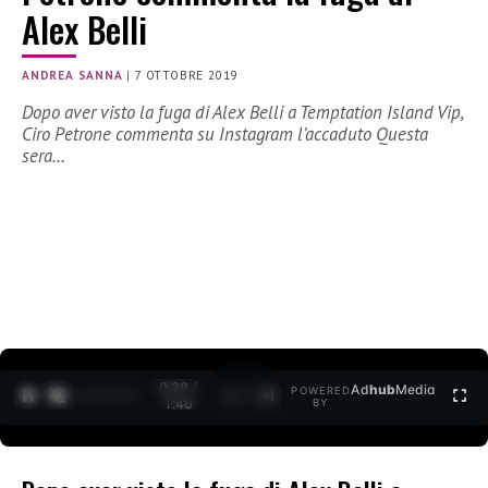
Alex Belli
ANDREA SANNA
|
7 OTTOBRE 2019
Dopo aver visto la fuga di Alex Belli a Temptation Island Vip,
Ciro Petrone commenta su Instagram l’accaduto Questa
sera…
0:31 /
Ad
hub
Media
POWERED
1
/
2
1:40
BY