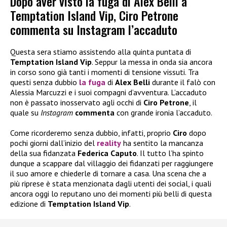
Dopo aver visto la fuga di Alex Belli a
Temptation Island Vip, Ciro Petrone
commenta su Instagram l’accaduto
Questa sera stiamo assistendo alla quinta puntata di
Temptation Island Vip
. Seppur la messa in onda sia ancora
in corso sono già tanti i momenti di tensione vissuti. Tra
questi senza dubbio
la
fuga
di
Alex Belli
durante il falò con
Alessia Marcuzzi e i suoi compagni d’avventura. L’accaduto
non è passato inosservato agli occhi di
Ciro Petrone
, il
quale su
Instagram
commenta
con grande ironia l’accaduto.
Come ricorderemo senza dubbio, infatti, proprio
Ciro
dopo
pochi giorni dall’inizio del
reality
ha sentito la mancanza
della sua fidanzata
Federica Caputo
. Il tutto l’ha spinto
dunque a scappare dal villaggio dei fidanzati per raggiungere
il suo amore e chiederle di tornare a casa. Una scena che a
più riprese è stata menzionata dagli utenti dei social, i quali
ancora oggi lo reputano uno dei momenti più belli di questa
edizione di
Temptation Island Vip
.