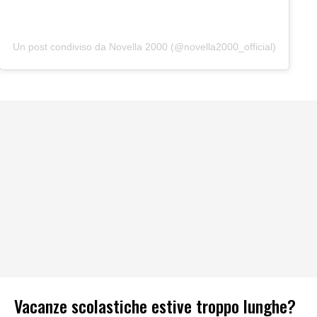
Un post condiviso da Novella 2000 (@novella2000_official)
Vacanze scolastiche estive troppo lunghe?