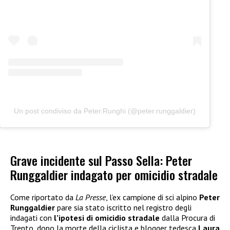
Un post condiviso da Peter.Runghi (@peter.runggaldier)
Grave incidente sul Passo Sella: Peter
Runggaldier indagato per omicidio stradale
Come riportato da
La Presse
, l’ex campione di sci alpino
Peter
Runggaldier
pare sia stato iscritto nel registro degli
indagati con
l’ipotesi di omicidio stradale
dalla Procura di
Trento, dopo la morte della ciclista e blogger tedesca
Laura