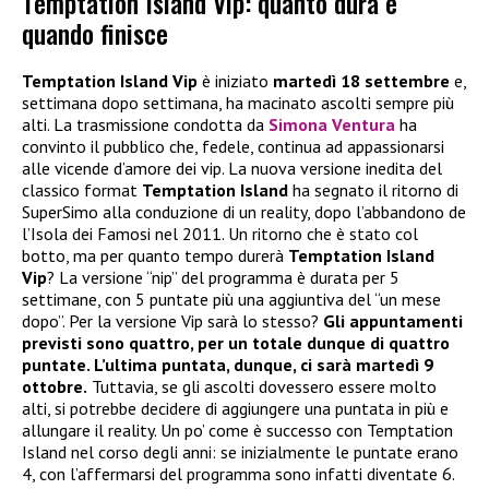
Temptation Island Vip: quanto dura e
quando finisce
Temptation Island Vip
è iniziato
martedì 18 settembre
e,
settimana dopo settimana, ha macinato ascolti sempre più
alti. La trasmissione condotta da
Simona Ventura
ha
convinto il pubblico che, fedele, continua ad appassionarsi
alle vicende d’amore dei vip. La nuova versione inedita del
classico format
Temptation Island
ha segnato il ritorno di
SuperSimo alla conduzione di un reality, dopo l’abbandono de
l’Isola dei Famosi nel 2011. Un ritorno che è stato col
botto, ma per quanto tempo durerà
Temptation Island
Vip
? La versione “nip” del programma è durata per 5
settimane, con 5 puntate più una aggiuntiva del “un mese
dopo”. Per la versione Vip sarà lo stesso?
Gli appuntamenti
previsti sono quattro, per un totale dunque di quattro
puntate. L’ultima puntata, dunque, ci sarà martedì 9
ottobre.
Tuttavia, se gli ascolti dovessero essere molto
alti, si potrebbe decidere di aggiungere una puntata in più e
allungare il reality. Un po’ come è successo con Temptation
Island nel corso degli anni: se inizialmente le puntate erano
4, con l’affermarsi del programma sono infatti diventate 6.