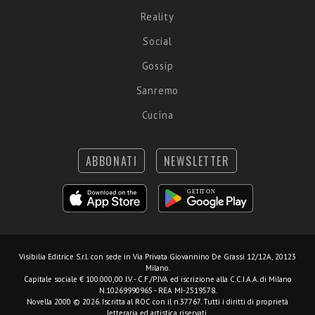
Reality
Social
Gossip
Sanremo
Cucina
ABBONATI
NEWSLETTER
Visibilia Editrice S.r.l.
con sede in Via Privata Giovannino De Grassi 12/12A, 20123
Milano.
Capitale sociale € 100.000,00 I.V. - C.F./P.IVA ed iscrizione alla C.C.I.A.A. di Milano
N.10269990965 - REA MI-2519578.
Novella 2000 © 2026. Iscritta al ROC con il n.37767. Tutti i diritti di proprietà
letteraria ed artistica riservati.