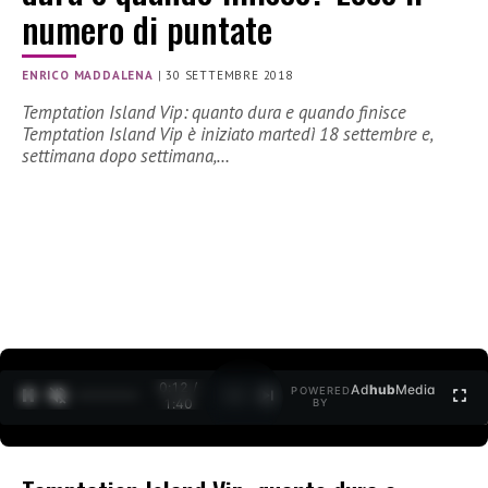
numero di puntate
ENRICO MADDALENA
|
30 SETTEMBRE 2018
Temptation Island Vip: quanto dura e quando finisce
Temptation Island Vip è iniziato martedì 18 settembre e,
settimana dopo settimana,…
0:12 /
Ad
hub
Media
POWERED
1
/
2
1:40
BY