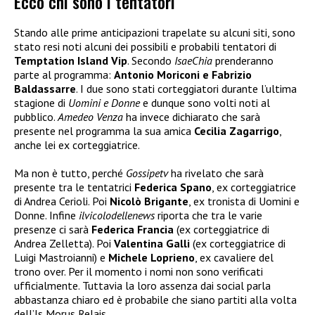
Ecco chi sono i tentatori
Stando alle prime anticipazioni trapelate su alcuni siti, sono
stato resi noti alcuni dei possibili e probabili tentatori di
Temptation Island Vip
. Secondo
IsaeChia
prenderanno
parte al programma:
Antonio Moriconi e Fabrizio
Baldassarre
. I due sono stati corteggiatori durante l’ultima
stagione di
Uomini e Donne
e dunque sono volti noti al
pubblico.
Amedeo Venza
ha invece dichiarato che sarà
presente nel programma la sua amica
Cecilia Zagarrigo
,
anche lei ex corteggiatrice.
Ma non è tutto, perché
Gossipetv
ha rivelato che sarà
presente tra le tentatrici
Federica Spano
, ex corteggiatrice
di Andrea Cerioli. Poi
Nicolò Brigante
, ex tronista di Uomini e
Donne. Infine
ilvicolodellenews
riporta che tra le varie
presenze ci sarà
Federica Francia
(ex corteggiatrice di
Andrea Zelletta). Poi
Valentina Galli
(ex corteggiatrice di
Luigi Mastroianni) e
Michele Loprieno
, ex cavaliere del
trono over. Per il momento i nomi non sono verificati
ufficialmente. Tuttavia la loro assenza dai social parla
abbastanza chiaro ed è probabile che siano partiti alla volta
dell’Is Morus Relais.