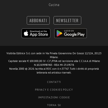
Cucina
ABBONATI
NEWSLETTER
Visibilia Editrice S.r.l.
con sede in Via Privata Giovannino De Grassi 12/12A, 20123
Milano.
Capitale sociale € 100.000,00 I.V. - C.F./P.IVA ed iscrizione alla C.C.I.A.A. di Milano
N.10269990965 - REA MI-2519578.
Novella 2000 © 2026. Iscritta al ROC con il n.37767. Tutti i diritti di proprietà
letteraria ed artistica riservati.
CONTATTI
PRIVACY E COOKIES POLICY
IMPOSTAZIONI COOKIE
TORNA SU