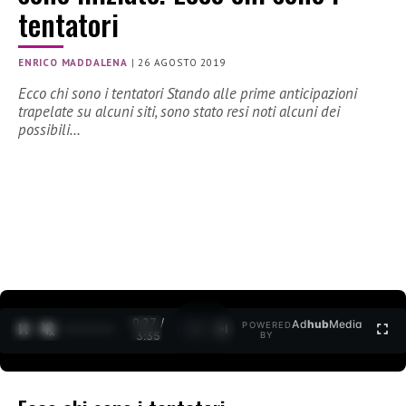
tentatori
ENRICO MADDALENA
|
26 AGOSTO 2019
Ecco chi sono i tentatori Stando alle prime anticipazioni
trapelate su alcuni siti, sono stato resi noti alcuni dei
possibili…
0:27 /
Ad
hub
Media
POWERED
1
/
2
3:35
BY