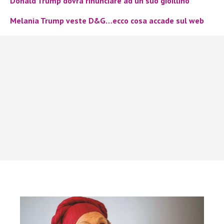
Donald Trump dovrà rinunciare ad un suo gioillino
Melania Trump veste D&G…ecco cosa accade sul web