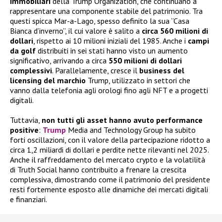
immobiliari
della Trump Organization, che continuano a
rappresentare una componente stabile del patrimonio. Tra
questi spicca Mar-a-Lago, spesso definito la sua “Casa
Bianca d’inverno”, il cui valore è salito a
circa 560 milioni di
dollari
, rispetto ai 10 milioni iniziali del 1985. Anche i
campi
da golf
distribuiti in sei stati hanno visto un aumento
significativo, arrivando a circa
550 milioni di dollari
complessivi
. Parallelamente, cresce il
business del
licensing
del marchio
Trump, utilizzato in settori che
vanno dalla telefonia agli orologi fino agli NFT e a progetti
digitali.
Tuttavia,
non tutti gli asset hanno avuto performance
positive
:
Trump
Media and Technology Group ha subito
forti oscillazioni, con il valore della partecipazione ridotto a
circa 1,2 miliardi di dollari e perdite nette rilevanti nel 2025.
Anche il raffreddamento del mercato crypto e la volatilità
di Truth Social hanno contribuito a frenare la crescita
complessiva, dimostrando come il patrimonio del presidente
resti fortemente esposto alle dinamiche dei mercati digitali
e finanziari.