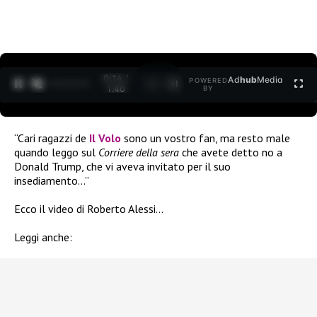
0:15 /
Ad
hub
Media
POWERED
1
/
2
1:40
BY
“Cari ragazzi de
Il Volo
sono un vostro fan, ma resto male
quando leggo sul
Corriere della sera
che avete detto no a
Donald Trump, che vi aveva invitato per il suo
insediamento…”
Ecco il video di Roberto Alessi…
Leggi anche: