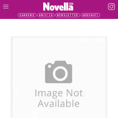
SANREMO
AMICI 24
NEWSLETTER
ABBONATI