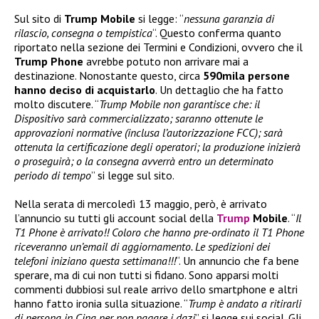
Sul sito di
Trump Mobile
si legge: “
nessuna garanzia di
rilascio, consegna o tempistica
“. Questo conferma quanto
riportato nella sezione dei Termini e Condizioni, ovvero che il
Trump Phone
avrebbe potuto non arrivare mai a
destinazione. Nonostante questo, circa
590mila persone
hanno deciso di acquistarlo
. Un dettaglio che ha fatto
molto discutere. “
Trump Mobile non garantisce che: il
Dispositivo sarà commercializzato; saranno ottenute le
approvazioni normative (inclusa l’autorizzazione FCC); sarà
ottenuta la certificazione degli operatori;
la produzione inizierà
o proseguirà; o la consegna avverrà entro un determinato
periodo di tempo
” si legge sul sito.
Nella serata di mercoledì 13 maggio, però, è arrivato
l’annuncio su tutti gli account social della
Trump
Mobile
. “
Il
T1 Phone è arrivato!! Coloro che hanno pre-ordinato il T1 Phone
riceveranno un’email di aggiornamento. Le spedizioni dei
telefoni iniziano questa settimana!!!
“. Un annuncio che fa bene
sperare, ma di cui non tutti si fidano. Sono apparsi molti
commenti dubbiosi sul reale arrivo dello smartphone e altri
hanno fatto ironia sulla situazione. “
Trump è andato a ritirarli
di persona in Cina per non pagare i dazi
” si legge sui social. Gli