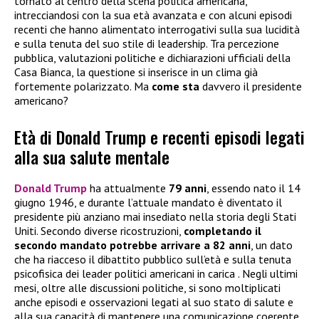
tornato al centro della scena politica americana,
intrecciandosi con la sua età avanzata e con alcuni episodi
recenti che hanno alimentato interrogativi sulla sua lucidità
e sulla tenuta del suo stile di leadership. Tra percezione
pubblica, valutazioni politiche e dichiarazioni ufficiali della
Casa Bianca, la questione si inserisce in un clima già
fortemente polarizzato. Ma
come sta
davvero il presidente
americano?
Età di Donald Trump e recenti episodi legati
alla sua salute mentale
Donald Trump
ha attualmente
79 anni
, essendo nato il 14
giugno 1946, e durante l’attuale mandato è diventato il
presidente più anziano mai insediato nella storia degli Stati
Uniti. Secondo diverse ricostruzioni,
completando il
secondo mandato
potrebbe arrivare a 82 anni
, un dato
che ha riacceso il dibattito pubblico sull’età e sulla tenuta
psicofisica dei leader politici americani in carica . Negli ultimi
mesi, oltre alle discussioni politiche, si sono moltiplicati
anche episodi e osservazioni legati al suo stato di salute e
alla sua capacità di mantenere una comunicazione coerente