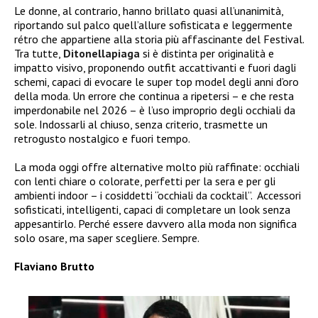
Le donne, al contrario, hanno brillato quasi all’unanimità,
riportando sul palco quell’allure sofisticata e leggermente
rétro che appartiene alla storia più affascinante del Festival.
Tra tutte,
Ditonellapiaga
si è distinta per originalità e
impatto visivo, proponendo outfit accattivanti e fuori dagli
schemi, capaci di evocare le super top model degli anni d’oro
della moda.
Un errore che continua a ripetersi – e che resta
imperdonabile nel 2026 – è l’uso improprio degli occhiali da
sole. Indossarli al chiuso, senza criterio, trasmette un
retrogusto nostalgico e fuori tempo.
La moda oggi offre alternative molto più raffinate: occhiali
con lenti chiare o colorate, perfetti per la sera e per gli
ambienti indoor – i cosiddetti “occhiali da cocktail”.
Accessori
sofisticati, intelligenti, capaci di completare un look senza
appesantirlo.
Perché essere davvero alla moda non significa
solo osare, ma saper scegliere. Sempre.
Flaviano Brutto