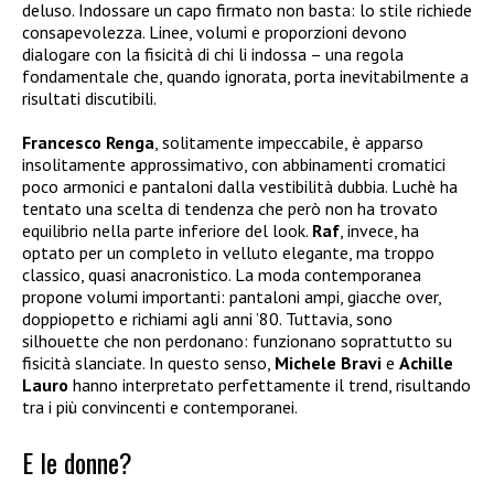
deluso. Indossare un capo firmato non basta: lo stile richiede
consapevolezza. Linee, volumi e proporzioni devono
dialogare con la fisicità di chi li indossa – una regola
fondamentale che, quando ignorata, porta inevitabilmente a
risultati discutibili.
Francesco Renga
, solitamente impeccabile, è apparso
insolitamente approssimativo, con abbinamenti cromatici
poco armonici e pantaloni dalla vestibilità dubbia. Luchè ha
tentato una scelta di tendenza che però non ha trovato
equilibrio nella parte inferiore del look.
Raf
, invece, ha
optato per un completo in velluto elegante, ma troppo
classico, quasi anacronistico.
La moda contemporanea
propone volumi importanti: pantaloni ampi, giacche over,
doppiopetto e richiami agli anni ’80. Tuttavia, sono
silhouette che non perdonano: funzionano soprattutto su
fisicità slanciate. In questo senso,
Michele Bravi
e
Achille
Lauro
hanno interpretato perfettamente il trend, risultando
tra i più convincenti e contemporanei.
E le donne?