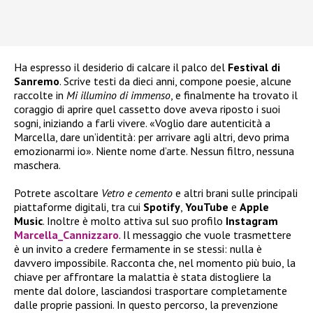
Ha espresso il desiderio di calcare il palco del
Festival di
Sanremo
. Scrive testi da dieci anni, compone poesie, alcune
raccolte in
Mi illumino di immenso
, e finalmente ha trovato il
coraggio di aprire quel cassetto dove aveva riposto i suoi
sogni, iniziando a farli vivere. «Voglio dare autenticità a
Marcella, dare un’identità: per arrivare agli altri, devo prima
emozionarmi io». Niente nome d’arte. Nessun filtro, nessuna
maschera.
Potrete ascoltare
Vetro e cemento
e altri brani sulle principali
piattaforme digitali, tra cui
Spotify
,
YouTube
e
Apple
Music
. Inoltre è molto attiva sul suo profilo
Instagram
Marcella_Cannizzaro
. Il messaggio che vuole trasmettere
è un invito a credere fermamente in se stessi: nulla è
davvero impossibile. Racconta che, nel momento più buio, la
chiave per affrontare la malattia è stata distogliere la
mente dal dolore, lasciandosi trasportare completamente
dalle proprie passioni. In questo percorso, la prevenzione