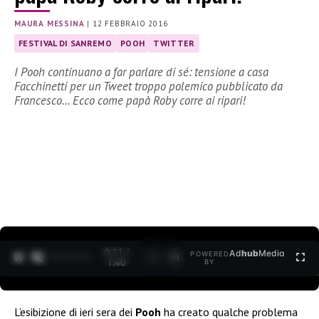
MAURA MESSINA
|
12 FEBBRAIO 2016
FESTIVAL DI SANREMO
POOH
TWITTER
I Pooh continuano a far parlare di sé: tensione a casa
Facchinetti per un Tweet troppo polemico pubblicato da
Francesco… Ecco come papà Roby corre ai ripari!
0:12 /
Ad
hub
Media
POWERED
1
/
2
1:40
BY
L’esibizione di ieri sera dei
Pooh
ha creato qualche problema