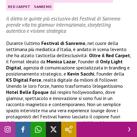
RED CARPET
SANREMO
Il dietro le quinte più esclusivo del Festival di Sanremo
prende vita tra glamour internazionale, storytelling
autentico e visione strategica
Durante l’ultimo
Festival di Sanremo
, nel cuore della
settimana più mediatica d’Italia, è andato in scena l’evento
che ha alzato l’asticella dell’esclusività:
Oltre il Red Carpet
,
il format ideato da
Monica Lazar
, founder di
Only Light
Digital
, agenzia di comunicazione specializzata in branding e
posizionamento strategico, e
Kevin Sacchi
, founder della
KS Digital Force
, realtà digitale da milioni di follower.
Unendo le loro forze, hanno trasformato l’elegantissimo
Hotel Belle Epoque
dal respiro hollywoodiano, dove
glamour, spettacolo e innovazione si sono fusi in un
racconto magnetico e contemporaneo. Non un semplice
spazio interviste ma una vera experience lounge dove i
protagonisti del Festival hanno lasciato il copione fuori
dalla porta per raccontarsi con autenticità e visione.
Tra i volti che hanno acceso i riflettori
Emanuela Fulgori
,