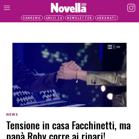
SANREMO
AMICI 24
NEWSLETTER
ABBONATI
NEWS
Tensione in casa Facchinetti, ma
papà Roby corre ai ripari!