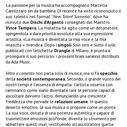
La passione per la musica ha accompagnato Marcella
Cannizzaro sin da bambina. Di recente ha visto riconosciuto il
suo talento nel format “
New Talent Sanremo
”, dove ha
ricevuto due
Dischi
d’Argento
consegnati dal Maestro
Vince
Tempera
. La malattia ha agito come un detonatore,
spingendola a dare priorità assoluta alla sua espressione
artistica. «La musica è diventata la mia voce e la mia
rinascita » rivendica. Dopo i
singoli
Solo vera
e
Sotto il sole,
pubblicati con l’etichetta
Orangle
di Milano, è pronta a
proseguire il suo percorso: i prossimi brani saranno distribuiti
da Ada Music.
Vetro e cemento
non parla solo di musica, ma si fa
specchio
della
società
contemporanea
. Secondo, il grande vuoto dei
nostri tempi è l’assenza di empatia: l’artista osserva con
rammarico come siano diventate rare le persone capaci di
ascoltare davvero l’altro, denunciando una crescente
freddezza che pervade le
relazioni
umane
. In questo
deserto emotivo, la sua musica si propone come un ponte.
La sua voce, dotata di una potenza autentica e capace di
trasmettere emozioni profonde, diventa lo strumento per
abbattere questi muri, restituendo all’ascoltatore quella