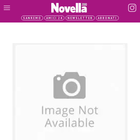
SANREMO
AMICI 24
NEWSLETTER
ABBONATI