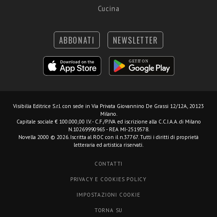
Cucina
ABBONATI
NEWSLETTER
Visibilia Editrice S.r.l.
con sede in Via Privata Giovannino De Grassi 12/12A, 20123
Milano.
Capitale sociale € 100.000,00 I.V. - C.F./P.IVA ed iscrizione alla C.C.I.A.A. di Milano
N.10269990965 - REA MI-2519578.
Novella 2000 © 2026. Iscritta al ROC con il n.37767. Tutti i diritti di proprietà
letteraria ed artistica riservati.
CONTATTI
PRIVACY E COOKIES POLICY
IMPOSTAZIONI COOKIE
TORNA SU