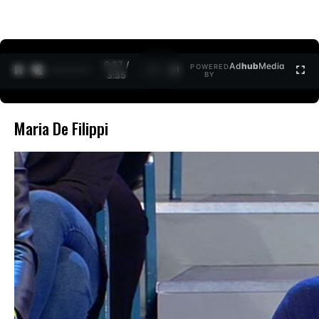
0:27 /
Ad
hub
Media
POWERED
1
/
2
3:35
BY
Maria De Filippi