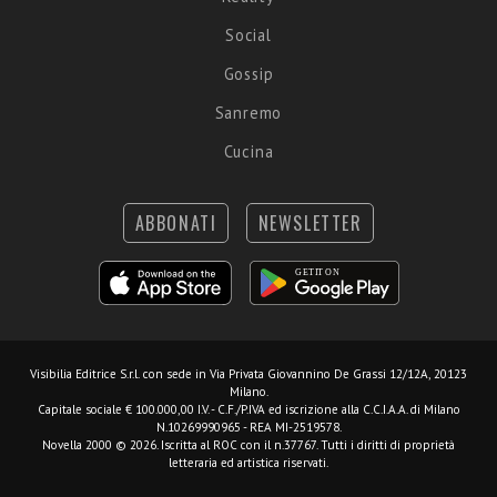
Social
Gossip
Sanremo
Cucina
ABBONATI
NEWSLETTER
Visibilia Editrice S.r.l.
con sede in Via Privata Giovannino De Grassi 12/12A, 20123
Milano.
Capitale sociale € 100.000,00 I.V. - C.F./P.IVA ed iscrizione alla C.C.I.A.A. di Milano
N.10269990965 - REA MI-2519578.
Novella 2000 © 2026. Iscritta al ROC con il n.37767. Tutti i diritti di proprietà
letteraria ed artistica riservati.