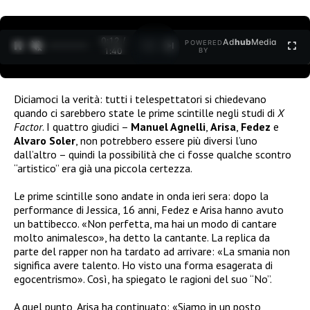
0:12 /
Ad
hub
Media
POWERED
1
/
2
1:40
BY
Diciamoci la verità: tutti i telespettatori si chiedevano
quando ci sarebbero state le prime scintille negli studi di
X
Factor
. I quattro giudici –
Manuel Agnelli
,
Arisa
,
Fedez
e
Alvaro Soler
, non potrebbero essere più diversi l’uno
dall’altro – quindi la possibilità che ci fosse qualche scontro
“artistico” era già una piccola certezza.
Le prime scintille sono andate in onda ieri sera: dopo la
performance di Jessica, 16 anni, Fedez e Arisa hanno avuto
un battibecco. «Non perfetta, ma hai un modo di cantare
molto animalesco», ha detto la cantante. La replica da
parte del rapper non ha tardato ad arrivare: «La smania non
significa avere talento. Ho visto una forma esagerata di
egocentrismo». Così, ha spiegato le ragioni del suo “No”.
A quel punto, Arisa ha continuato: «Siamo in un posto