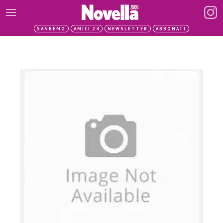
SANREMO
AMICI 24
NEWSLETTER
ABBONATI