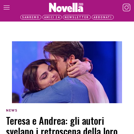
SANREMO
AMICI 24
NEWSLETTER
ABBONATI
NEWS
Teresa e Andrea: gli autori
svelano i retroscena della loro