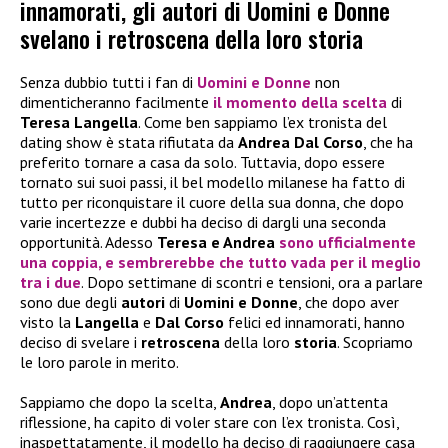
innamorati, gli autori di Uomini e Donne
svelano i retroscena della loro storia
Senza dubbio tutti i fan di
Uomini e Donne
non
dimenticheranno facilmente
il momento della scelta
di
Teresa Langella
. Come ben sappiamo l’ex tronista del
dating show è stata rifiutata da
Andrea Dal Corso
, che ha
preferito tornare a casa da solo. Tuttavia, dopo essere
tornato sui suoi passi, il bel modello milanese ha fatto di
tutto per riconquistare il cuore della sua donna, che dopo
varie incertezze e dubbi ha deciso di dargli una seconda
opportunità. Adesso
Teresa e Andrea
sono ufficialmente
una coppia, e sembrerebbe che tutto vada per il meglio
tra i due
. Dopo settimane di scontri e tensioni, ora a parlare
sono due degli
autori
di
Uomini e Donne
, che dopo aver
visto la
Langella
e
Dal Corso
felici ed innamorati, hanno
deciso di svelare i
retroscena
della loro
storia
. Scopriamo
le loro parole in merito.
Sappiamo che dopo la scelta,
Andrea
, dopo un’attenta
riflessione, ha capito di voler stare con l’ex tronista. Così,
inaspettatamente, il modello ha deciso di raggiungere casa