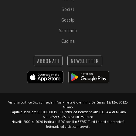
Social
Gossip
Sanremo
Cucina
ABBONATI
NEWSLETTER
Visibilia Editrice S.r.l.
con sede in Via Privata Giovannino De Grassi 12/12A, 20123
Milano.
Capitale sociale € 100.000,00 I.V. - C.F./P.IVA ed iscrizione alla C.C.I.A.A. di Milano
N.10269990965 - REA MI-2519578.
Novella 2000 © 2026. Iscritta al ROC con il n.37767. Tutti i diritti di proprietà
letteraria ed artistica riservati.