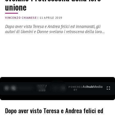
unione
VINCENZO CHIANESE
|
11 APRILE 2019
Dopo aver visto Teresa e Andrea felici ed innamorati, gli
autori di Uomini e Donne svelano i retroscena della loro…
0:27 /
Ad
hub
Media
POWERED
1
/
2
3:35
BY
Dopo aver visto Teresa e Andrea felici ed