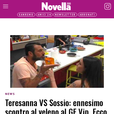
SANREMO
AMICI 24
NEWSLETTER
ABBONATI
NEWS
Teresanna VS Sossio: ennesimo
scontro al veleno al GF Vip. Ecco