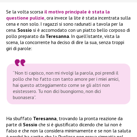
Se la volta scorsa
il motivo principale è stata la
questione pulizie
, ora invece la lite è stata incentrata sulla
cena e non solo. I ragazzi si sono radunati a tavola per la
cena.
Sossio
si è accomodato con un piatto bello corposo di
pollo preparato da
Teresanna
. In quell’istante, vista la
scena, la concorrente ha deciso di dire la sua, senza troppi
giri di parole:
“Non ti capisco, non mi rivolgi la parola, poi prendi il
pollo che ho fatto con tanto amore per i miei amici,
hai questo atteggiamento come se gli altri non
esistessero. Tu non dici buongiorno, non dici
buonasera”.
Ha sbuffato
Teresanna
, trovando la pronta reazione da
parte di
Sossio
che si è giustificato dicendo che lui non è
falso e che non la considera minimamente e se non la saluta
è perché ha capito che la Pugliese non prova simpatia nel