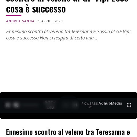
cosa è successo
ANDREA SANNA
|
1 APRILE 2020
Ennesimo scontro al veleno tra Teresanna e Sossio al GF Vip:
cosa è successo Non si respira di certo aria…
0:27 /
Ad
hub
Media
POWERED
1
/
2
1:40
BY
Ennesimo scontro al veleno tra Teresanna e