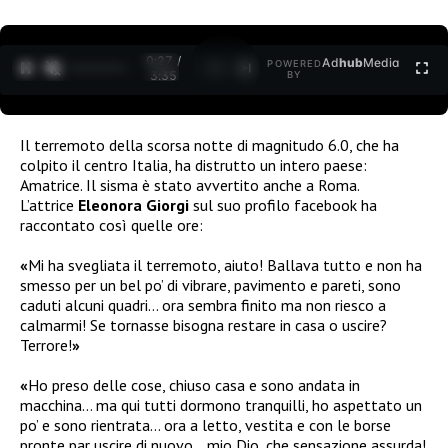
0:27 /
Ad
hub
Media
POWERED
1
/
2
3:35
BY
Il terremoto della scorsa notte di magnitudo 6.0, che ha
colpito il centro Italia, ha distrutto un intero paese:
Amatrice. Il sisma è stato avvertito anche a Roma.
L’attrice
Eleonora Giorgi
sul suo profilo facebook ha
raccontato così quelle ore:
«
Mi ha svegliata il terremoto, aiuto! Ballava tutto e non ha
smesso per un bel po’ di vibrare, pavimento e pareti, sono
caduti alcuni quadri… ora sembra finito ma non riesco a
calmarmi! Se tornasse bisogna restare in casa o uscire?
Terrore!
»
«
Ho preso delle cose, chiuso casa e sono andata in
macchina… ma qui tutti dormono tranquilli, ho aspettato un
po’ e sono rientrata… ora a letto, vestita e con le borse
pronte par uscire di nuovo… mio Dio, che sensazione assurda!