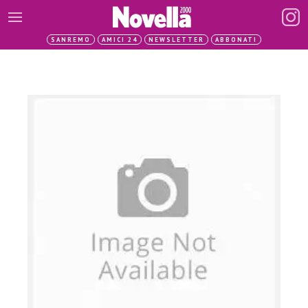
SANREMO
AMICI 24
NEWSLETTER
ABBONATI