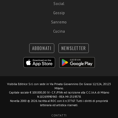
Social
Gossip
Sanremo
Cucina
ABBONATI
NEWSLETTER
Visibilia Editrice S.r.l.
con sede in Via Privata Giovannino De Grassi 12/12A, 20123
Milano.
Capitale sociale € 100.000,00 I.V. - C.F./P.IVA ed iscrizione alla C.C.I.A.A. di Milano
N.10269990965 - REA MI-2519578.
Novella 2000 © 2026. Iscritta al ROC con il n.37767. Tutti i diritti di proprietà
letteraria ed artistica riservati.
CONTATTI