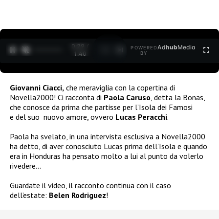
0:30 /
Ad
hub
Media
POWERED
1
/
2
1:40
BY
Giovanni Ciacci,
che meraviglia con la copertina di
Novella2000! Ci racconta di
Paola Caruso
, detta la Bonas,
che conosce da prima che partisse per l’Isola dei Famosi
e del suo nuovo amore, ovvero
Lucas Peracchi
.
Paola ha svelato, in una intervista esclusiva a Novella2000
ha detto, di aver conosciuto Lucas prima dell’Isola e quando
era in Honduras ha pensato molto a lui al punto da volerlo
rivedere…
Guardate il video, il racconto continua con il caso
dell’estate:
Belen Rodriguez
!