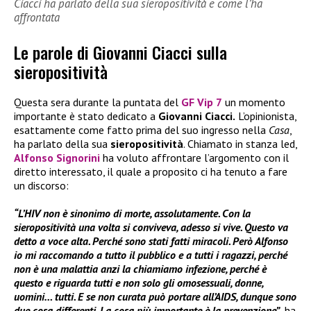
Ciacci ha parlato della sua sieropositività e come l’ha
affrontata
Le parole di Giovanni Ciacci sulla
sieropositività
Questa sera durante la puntata del
GF Vip 7
un momento
importante è stato dedicato a
Giovanni Ciacci.
L’opinionista,
esattamente come fatto prima del suo ingresso nella
Casa
,
ha parlato della sua
sieropositività
. Chiamato in stanza led,
Alfonso Signorini
ha voluto affrontare l’argomento con il
diretto interessato, il quale a proposito ci ha tenuto a fare
un discorso:
“L’HIV non è sinonimo di morte, assolutamente. Con la
sieropositività una volta si conviveva, adesso si vive. Questo va
detto a voce alta. Perché sono stati fatti miracoli. Però Alfonso
io mi raccomando a tutto il pubblico e a tutti i ragazzi, perché
non è una malattia anzi la chiamiamo infezione, perché è
questo e riguarda tutti e non solo gli omosessuali, donne,
uomini… tutti. E se non curata può portare all’AIDS, dunque sono
due cosa differenti. La cosa più importante è la prevenzione”
, ha