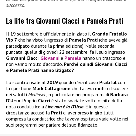
successo.
La lite tra Giovanni Ciacci e Pamela Prati
Il 19 settembre è ufficialmente iniziato il
Grande Fratello
Vip 7
che ha visto l’ingresso di
Pamela Prat
i (che aveva già
partecipato durante la prima edizione). Nella seconda
puntata, quella di giovedì 22 settembre, fa il suio ingresso
Giovanni Ciacci
.
Giovanni
e
Pamela
hanno un trascorso e
non vanno molto d’accordo.
Perché quindi Giovanni Ciacci
e Pamela Prati hanno litigato?
Lo scontro risale al
2019
quando c’era il caso
Pratiful
con
la questione
Mark Caltagirone
che faceva molto discutere
nei salotti
Mediaset
, in particolare nei programmi di
Barbara
D’Urso
. Proprio
Ciacci
è stato svariate volte ospite della
nota conduttrice a
Live non è la D’Urso
. E in queste
circostanze accusò la
Prati
di aver preso in giro tutti,
compresa la conduttrice che l’aveva ospitata varie volte nei
suoi programmi per parlare del suo fidanzato.