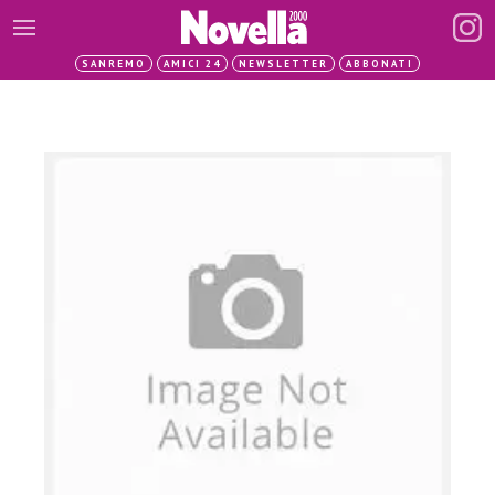
SANREMO
AMICI 24
NEWSLETTER
ABBONATI