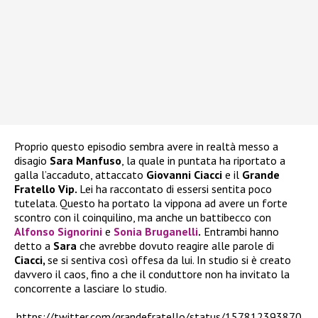
Proprio questo episodio sembra avere in realtà messo a
disagio
Sara Manfuso
, la quale in puntata ha riportato a
galla l’accaduto, attaccato
Giovanni Ciacci
e il
Grande
Fratello Vip.
Lei ha raccontato di essersi sentita poco
tutelata. Questo ha portato la vippona ad avere un forte
scontro con il coinquilino, ma anche un battibecco con
Alfonso Signorini
e
Sonia Bruganelli
.
Entrambi hanno
detto a
Sara
che avrebbe dovuto reagire alle parole di
Ciacci,
se si sentiva così offesa da lui. In studio si è creato
davvero il caos, fino a che il conduttore non ha invitato la
concorrente a lasciare lo studio.
https://twitter.com/grandefratello/status/157812393870