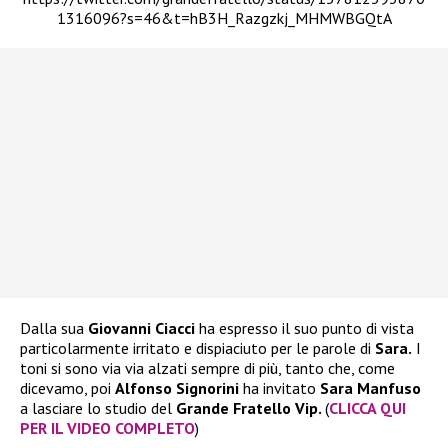
1316096?s=46&t=hB3H_Razgzkj_MHMWBGQtA
Dalla sua
Giovanni Ciacci
ha espresso il suo punto di vista
particolarmente irritato e dispiaciuto per le parole di
Sara.
I
toni si sono via via alzati sempre di più, tanto che, come
dicevamo, poi
Alfonso Signorini
ha invitato
Sara Manfuso
a lasciare lo studio del
Grande Fratello Vip.
(
CLICCA QUI
PER IL VIDEO COMPLETO
)