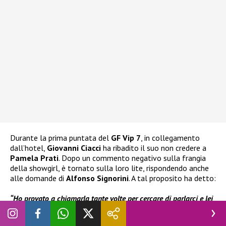
Durante la prima puntata del
GF Vip 7
, in collegamento
dall’hotel,
Giovanni Ciacci
ha ribadito il suo non credere a
Pamela Prati
. Dopo un commento negativo sulla frangia
della showgirl, è tornato sulla loro lite, rispondendo anche
alle domande di
Alfonso Signorini
. A tal proposito ha detto:
“Ho provato a chiamarla tante volte per cercare di parlarci e lei
non mi ha mai risposto. Io penso che se lei è stata veramente
truffata o raggirata e ci darà le prove in questo percorso, io