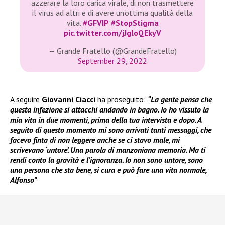
azzerare la loro carica virale, di non trasmettere
il virus ad altri e di avere un'ottima qualità della
vita.
#GFVIP
#StopStigma
pic.twitter.com/jJgloQEkyV
— Grande Fratello (@GrandeFratello)
September 29, 2022
A seguire
Giovanni Ciacci
ha proseguito:
“La gente pensa che
questa infezione si attacchi andando in bagno. Io ho vissuto la
mia vita in due momenti, prima della tua intervista e dopo. A
seguito di questo momento mi sono arrivati tanti messaggi, che
facevo finta di non leggere anche se ci stavo male, mi
scrivevano ‘untore’. Una parola di manzoniana memoria. Ma ti
rendi conto la gravità e l’ignoranza. Io non sono untore, sono
una persona che sta bene, si cura e può fare una vita normale,
Alfonso”