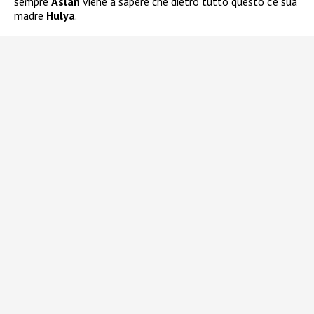
sempre
Aslan
viene a sapere che dietro tutto questo c’è sua
madre
Hulya
.