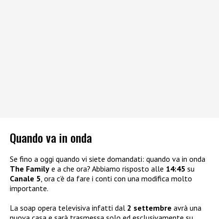
Quando va in onda
Se fino a oggi quando vi siete domandati: quando va in onda
The Family
e a che ora? Abbiamo risposto alle
14:45
su
Canale 5
, ora c’è da fare i conti con una modifica molto
importante.
La soap opera televisiva infatti dal
2 settembre
avrà una
nuova casa e sarà trasmessa solo ed esclusivamente su