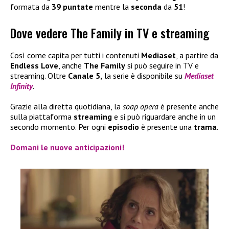
formata da
39 puntate
mentre la
seconda
da
51
!
Dove vedere The Family in TV e streaming
Così come capita per tutti i contenuti
Mediaset
, a partire da
Endless Love
, anche
The Family
si può seguire in TV e
streaming. Oltre
Canale 5,
la serie è disponibile su
Mediaset
Infinity
.
Grazie alla diretta quotidiana, la
soap opera
è presente anche
sulla piattaforma
streaming
e si può riguardare anche in un
secondo momento. Per ogni
episodio
è presente una
trama
.
Domani le nuove
anticipazioni
!