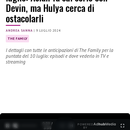
Devin, ma Hulya cerca di
ostacolarli
ANDREA SANNA
|
9 LUGLIO 2024
THE FAMILY
I dettagli con tutte le anticipazioni di The Family per la
puntata del 10 luglio: episodi e dove vederlo in TV e
streaming
0:30 /
Ad
hub
Media
POWERED
1
/
2
3:35
BY