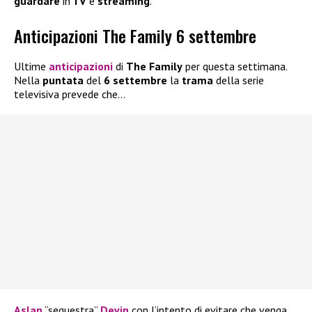
guardare
in
TV
e
streaming
.
Anticipazioni The Family 6 settembre
Ultime
anticipazioni
di
The Family
per questa settimana.
Nella
puntata
del
6 settembre
la
trama
della serie
televisiva prevede che…
Aslan
“sequestra”
Devin
con l’intento di evitare che venga