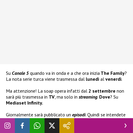
Su
Canale 5
quando va in onda e a che ora inizia
The Family
?
La nota serie turca viene trasmessa dal
lunedì
al
venerdì
.
Ma attenzione! La soap opera infatti dal
2 settembre
non
sarà più trasmessa in
TV
, ma solo in
streaming
.
Dove
? Su
Mediaset Infinity.
Giornalmente sarà pubblicato un
episodi
. Quindi se intendete
continuare a seguirla, dovrete affidarvi alla piattaforma
.