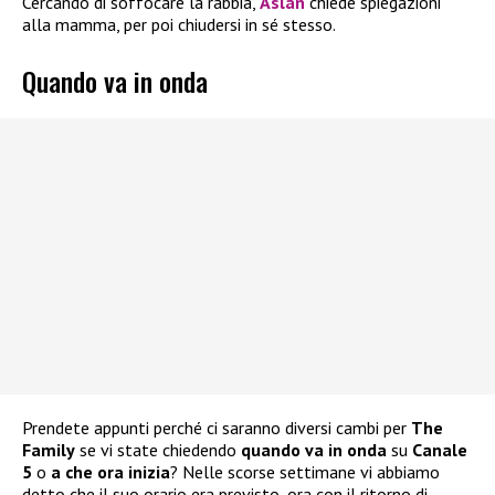
Cercando di soffocare la rabbia,
Aslan
chiede spiegazioni
alla mamma, per poi chiudersi in sé stesso.
Quando va in onda
Prendete appunti perché ci saranno diversi cambi per
The
Family
se vi state chiedendo
quando va in onda
su
Canale
5
o
a che ora inizia
? Nelle scorse settimane vi abbiamo
detto che il suo orario era previsto, ora con il ritorno di