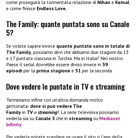
come proseguirà la tormentata relazione di
Nihan
e
Kemal
e come finisce
Endless Love.
The Family: quante puntata sono su Canale
5?
Se volete sapere invece
quante puntate sono in totale di
The Family
, possiamo dirvi che abbiamo due stagioni da 13
e 17 puntate ciascuna in Turchia. Ma in Italia? Nel nostro
Paese il serial dovrebbe essere diviso invece in
39
episodi
per la
prima stagione
e
51
per la seconda.
Dove vedere le puntate in TV e streaming
Terminiamo infine con un’altra domanda molto
gettonata:
dove si può vedere The
Family
in
TV
e
streaming
? La serie televisiva possiamo
vederla sia su
Canale 5
che in
streaming
su
Mediaset
Infinity
.
Per vederla potete scegliere se usare il sito o l’app della