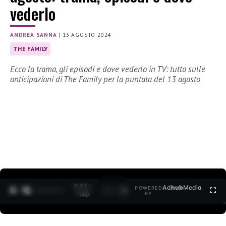
vederlo
ANDREA SANNA
|
13 AGOSTO 2024
THE FAMILY
Ecco la trama, gli episodi e dove vederlo in TV: tutto sulle
anticipazioni di The Family per la puntata del 13 agosto
0:13 /
Ad
hub
Media
POWERED
1
/
2
1:40
BY