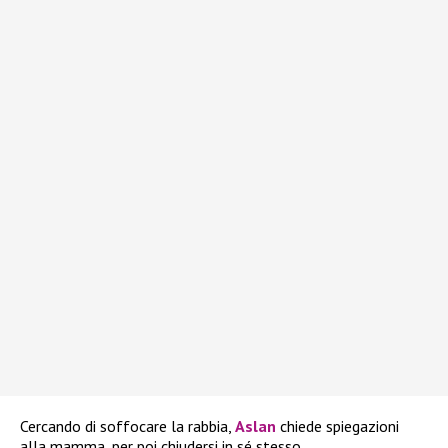
Cercando di soffocare la rabbia,
Aslan
chiede spiegazioni
alla mamma, per poi chiudersi in sé stesso.