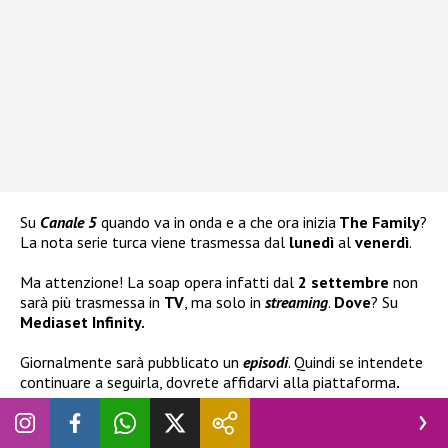
Su
Canale 5
quando va in onda e a che ora inizia
The Family
?
La nota serie turca viene trasmessa dal
lunedì
al
venerdì
.
Ma attenzione! La soap opera infatti dal
2 settembre
non
sarà più trasmessa in
TV
, ma solo in
streaming
.
Dove
? Su
Mediaset Infinity.
Giornalmente sarà pubblicato un
episodi
. Quindi se intendete
continuare a seguirla, dovrete affidarvi alla piattaforma
.
Quante puntate ci sono di The Family