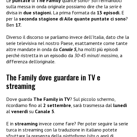
Le
puntate
di
The Family
quante sono? Soffermandoci
sulla messa in onda originale possiamo dire che la
serie
è
divisa in
due stagioni.
La prima formata da
13 episodi.
E
per la
seconda stagione di Aile quante puntate ci sono
?
Ben
17.
Diverso il discorso se parliamo invece dell’Italia, dato che la
serie televisiva nel nostro Paese, esattamente come tante
altre mandate in onda da
Canale 5,
ha molti più episodi
perché ristretta in un episodio da
30-45 minuti massimo,
a
differenza dell’originale.
The Family dove guardare in TV e
streaming
Dove guarda
The Family in TV
? Sul piccolo schermo,
ricordiamo fino al
2 settembre
, sarà trasmessa dal
lunedì
al
venerdì
su
Canale 5
.
E in
streaming
invece come fare? Per poter seguire la serie
turca in streaming con la traduzione in italiano potete
sfruttare la presenza della
piattaforma
(
sito
o app) di