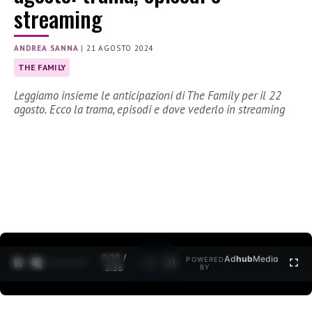
streaming
ANDREA SANNA
|
21 AGOSTO 2024
THE FAMILY
Leggiamo insieme le anticipazioni di The Family per il 22
agosto. Ecco la trama, episodi e dove vederlo in streaming
0:30 /
Ad
hub
Media
POWERED
1
/
2
3:35
BY