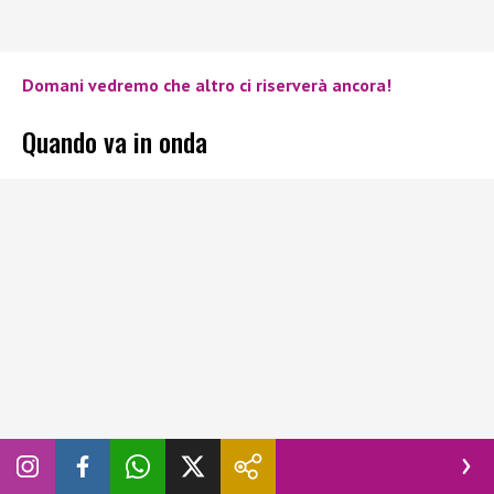
Domani vedremo che altro ci riserverà ancora!
Quando va in onda
Su
Canale 5
quando va in onda e a che ora inizia
The Family
?