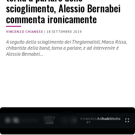
scioglimento, Alessio Bernabei
commenta ironicamente
VINCENZO CHIANESE
|
18 SETTEMBRE 2019
A seguito dello scioglimento dei Thegiornalisti, Marco Rissa,
chitarrista della band, torna a parlare, e ad intervenire è
Alessio Bernabei…
0:27 /
Ad
hub
Media
POWERED
1
/
2
3:35
BY