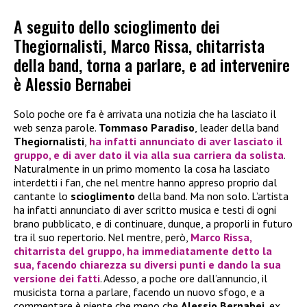
A seguito dello scioglimento dei
Thegiornalisti, Marco Rissa, chitarrista
della band, torna a parlare, e ad intervenire
è Alessio Bernabei
Solo poche ore fa è arrivata una notizia che ha lasciato il
web senza parole.
Tommaso Paradiso
, leader della band
Thegiornalisti
,
ha infatti annunciato di aver lasciato il
gruppo, e di aver dato il via alla sua carriera da solista
.
Naturalmente in un primo momento la cosa ha lasciato
interdetti i fan, che nel mentre hanno appreso proprio dal
cantante lo
scioglimento
della band. Ma non solo. L’artista
ha infatti annunciato di aver scritto musica e testi di ogni
brano pubblicato, e di continuare, dunque, a proporli in futuro
tra il suo repertorio. Nel mentre, però,
Marco Rissa
,
chitarrista
del gruppo, ha immediatamente detto la
sua, facendo chiarezza su diversi punti e dando la sua
versione dei fatti
. Adesso, a poche ore dall’annuncio, il
musicista torna a parlare, facendo un nuovo sfogo, e a
commentare è niente che meno che
Alessio Bernabei
, ex