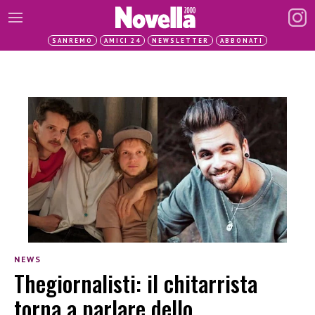
SANREMO
AMICI 24
NEWSLETTER
ABBONATI
NEWS
Thegiornalisti: il chitarrista
torna a parlare dello